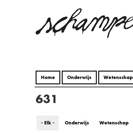
Overslaan
en
naar
de
inhoud
gaan
Home
Onderwijs
Wetenschap
631
- Elk -
Onderwijs
Wetenschap