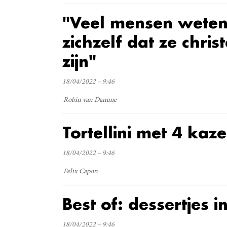
"Veel mensen weten
zichzelf dat ze chri
zijn"
18/04/2022 – 9:46
Robin van Damme
Tortellini met 4 ka
18/04/2022 – 9:46
Felix Capon
Best of: dessertjes i
18/04/2022 – 9:46