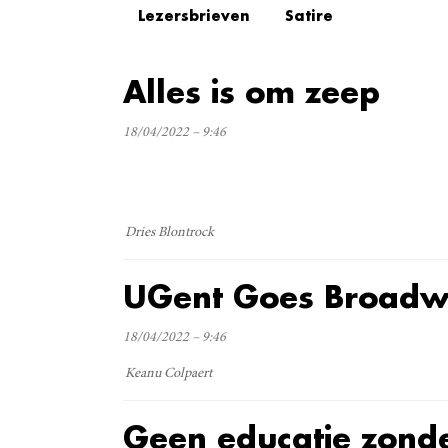
Lezersbrieven
Satire
Alles is om zeep
18/04/2022 – 9:46
Dries Blontrock
UGent Goes Broad
18/04/2022 – 9:46
Keanu Colpaert
Geen educatie zond