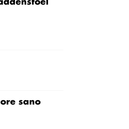
addenstoel
pore sano