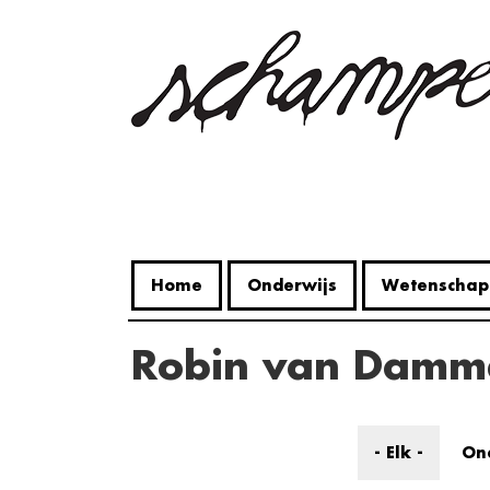
Overslaan
en
naar
de
inhoud
gaan
Home
Onderwijs
Wetenschap
Robin van Damm
- Elk -
On