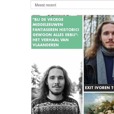
"BIJ DE VROEGE
MIDDELEEUWEN
FANTASEREN HISTORICI
GEWOON ALLES ERBIJ":
HET VERHAAL VAN
VLAANDEREN
'Het verhaal van Vlaanderen'
beroert de gemoederen. Het
programma wordt om
uiteenlopende redenen
verguisd en geloofd, maar
historici Jan Dumolyn en
Steven Vanderputten staan
EXIT IVOREN 
achter hun deelname: "Kijkers
zien dat achter die cinema en
Globalisering, effi
dat entertainment nog iets
kennisaccumulatie
anders zit."
de drijvende krac
de internationalis