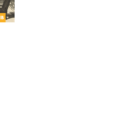
airste
IB
reur
e
ote
 de