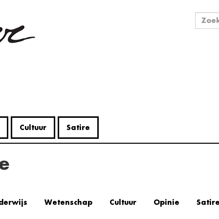
Zo
Zoek
Cultuur
Satire
e
derwijs
Wetenschap
Cultuur
Opinie
Satir