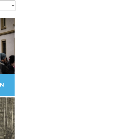
ËN
 de
n
 van
ns de
as de