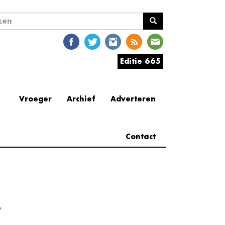
ekveld
en
Editie 665
Vroeger
Archief
Adverteren
Contact
e