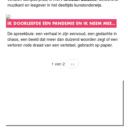
muzikant en lesgever in het deeltijds kunstonderwijs.
IK DOORLEEFDE EEN PANDEMIE EN IK NEEM MEE...
De spreekbuis: een verhaal in zijn eenvoud, een gedachte in
chaos, een beeld dat meer dan duizend woorden zegt of een
verloren rode draad van een vertelsel, gebracht op papier.
1 van 2
>>
Verder lezen
Meest gelezen
(actieve tabblad)
Meest recent
Recensie: The Odyssey
The Odyssey: Interview met classica professor Sels
Gent Jazz 2026: Dag 2 en 3