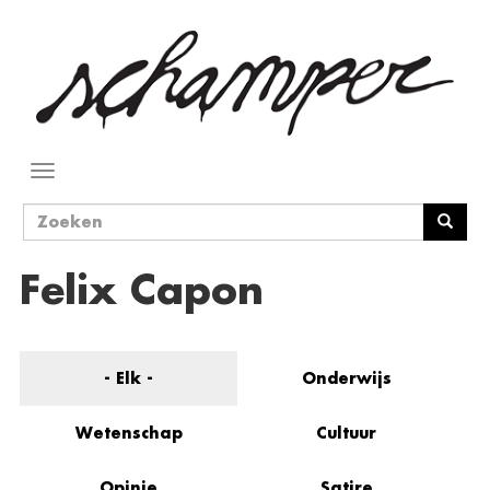
Overslaan
en
naar
de
inhoud
gaan
Navigatie
wisselen
Zoekveld
Zoeken
Felix Capon
- Elk -
Onderwijs
Wetenschap
Cultuur
Opinie
Satire