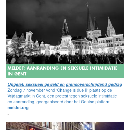
MELDET: AANRANDING EN SEKSUELE INTIMIDATIE
IN GENT
Opgelet: seksueel geweld en grensoverschrijdend gedrag
Zondag 7 november vond 'Change is due II' plaats op de
Vrijdagmarkt in Gent, een protest tegen seksuele intimidatie
en aanranding, georganiseerd door het Gentse platform
meldet.org
.