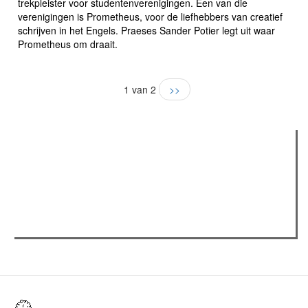
trekpleister voor studentenverenigingen. Een van die
verenigingen is Prometheus, voor de liefhebbers van creatief
schrijven in het Engels. Praeses Sander Potier legt uit waar
Prometheus om draait.
1 van 2
>>
Verder lezen
Meest gelezen
(actieve tabblad)
Meest recent
Recensie: The Odyssey
The Odyssey: Interview met classica professor Sels
Gent Jazz 2026: Dag 2 en 3