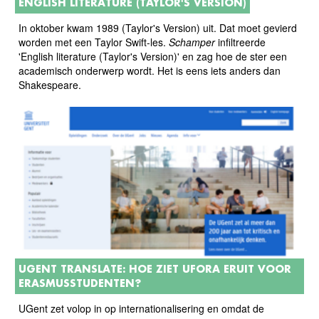
ENGLISH LITERATURE (TAYLOR'S VERSION)
In oktober kwam 1989 (Taylor's Version) uit. Dat moet gevierd
worden met een
Taylor Swift-les.
Schamper
infiltreerde
'English literature (Taylor's Version)' en zag hoe de ster een
academisch onderwerp wordt. Het is eens iets anders dan
Shakespeare.
UGENT TRANSLATE: HOE ZIET UFORA ERUIT VOOR
ERASMUSSTUDENTEN?
UGent zet volop in op internationalisering en omdat de