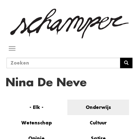
Overslaan
en
naar
de
inhoud
gaan
Navigatie
wisselen
Zoekveld
Zoeken
Nina De Neve
- Elk -
Onderwijs
Wetenschap
Cultuur
Opinie
Satire