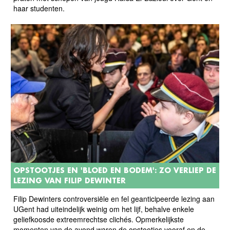
haar studenten.
OPSTOOTJES EN 'BLOED EN BODEM': ZO VERLIEP DE
LEZING VAN FILIP DEWINTER
Filip Dewinters controversiële en fel geanticipeerde lezing aan
UGent had uiteindelijk weinig om het lijf, behalve enkele
geliefkoosde extreemrechtse clichés. Opmerkelijkste
momenten van de avond waren de opstootjes vooraf en de