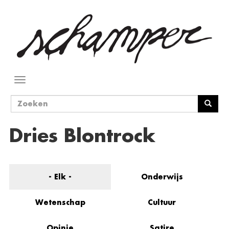
Overslaan
en
naar
de
inhoud
gaan
Navigatie
wisselen
Zoekveld
Zoeken
Dries Blontrock
- Elk -
Onderwijs
Wetenschap
Cultuur
Opinie
Satire