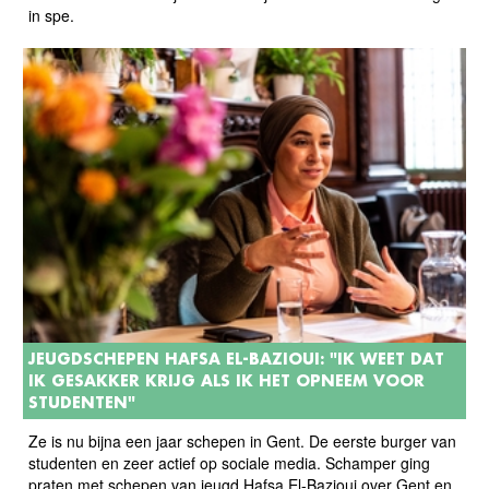
in spe.
JEUGDSCHEPEN HAFSA EL-BAZIOUI: "IK WEET DAT
IK GESAKKER KRIJG ALS IK HET OPNEEM VOOR
STUDENTEN"
Ze is nu bijna een jaar schepen in Gent. De eerste burger van
studenten en zeer actief op sociale media. Schamper ging
praten met schepen van jeugd Hafsa El-Bazioui over Gent en