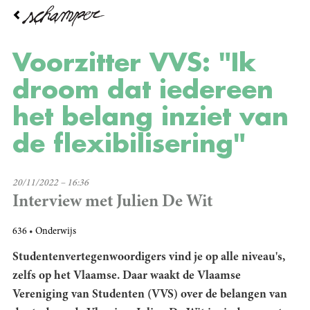
Overslaan
en
naar
de
Voorzitter VVS: "Ik
inhoud
gaan
droom dat iedereen
het belang inziet van
de flexibilisering"
20/11/2022 – 16:36
Interview met Julien De Wit
636
Onderwijs
Studentenvertegenwoordigers vind je op alle niveau's,
zelfs op het Vlaamse. Daar waakt de Vlaamse
Vereniging van Studenten (VVS) over de belangen van