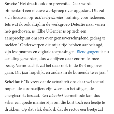
Smets
: "Het draait ook om preventie. Daar wordt
binnenkort een nieuwe werkgroep over opgestart. Die zal
zich focussen op
'active bystander'
-training voor iedereen.
Iets wat ik ook altijd in de werkgroep Detectie naar voren
heb geschoven, is: 'Elke UGent'er is op zich een
aanspreekpunt om iets over grensoverschrijdend gedrag te
melden.' Onderwerpen die mij altijd hebben aanbelangd,
zijn lesopnames en digitale toepassingen.
Blend@ugent
is nu
een ding geworden, dus we blijven daar enorm fel mee
bezig. Vermoedelijk zal het daar ook in de RvB nog over
gaan. Dit jaar hopelijk, en anders in de komende twee jaar."
Schelfaut
: "Ik vrees dat de actualiteit ons daar wel toe zal
nopen: de coronacijfers zijn weer aan het stijgen, de
energiecrisis bestaat. Een
blended
leermethode kan dus
zeker een goede manier zijn om die kost toch een beetje te
drukken. Op dat vlak denk ik dat de rector een beetje zal