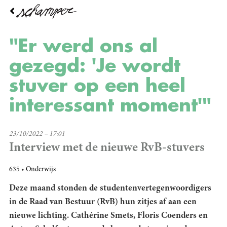
Overslaan
en
naar
de
"Er werd ons al
inhoud
gaan
gezegd: 'Je wordt
stuver op een heel
interessant moment'"
23/10/2022 – 17:01
Interview met de nieuwe RvB-stuvers
635
Onderwijs
Deze maand stonden de studentenvertegenwoordigers
in de Raad van Bestuur (RvB) hun zitjes af aan een
nieuwe lichting. Cathérine Smets, Floris Coenders en