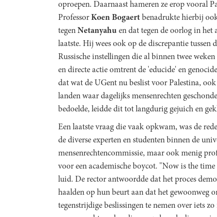
oproepen. Daarnaast hameren ze erop vooral Pale
Professor
Koen
Bogaert
benadrukte hierbij ook d
tegen
Netanyahu
en dat tegen de oorlog in het 
laatste. Hij wees ook op de discrepantie tussen 
Russische instellingen die al binnen twee weke
en directe actie omtrent de 'educide' en genocide
dat wat de UGent nu beslist voor Palestina, oo
landen waar dagelijks mensenrechten geschonde
bedoelde, leidde dit tot langdurig gejuich en gek
Een laatste vraag die vaak opkwam, was de red
de diverse experten en studenten binnen de univer
mensenrechtencommissie, maar ook menig profes
voor een academische boycot. "Now is the time t
luid. De rector antwoordde dat het proces democ
haalden op hun beurt aan dat het gewoonweg o
tegenstrijdige beslissingen te nemen over iets zo