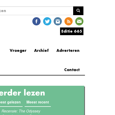
ekveld
en
Editie 665
Vroeger
Archief
Adverteren
Contact
erder lezen
est gelezen
(actieve tabblad)
Meest recent
Recensie: The Odyssey