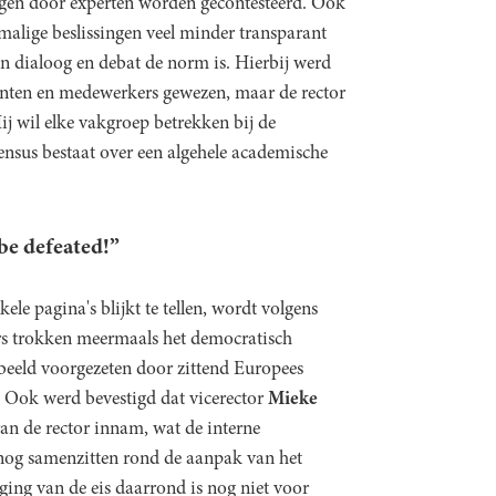
gen door experten worden gecontesteerd. Ook
malige beslissingen veel minder transparant
n dialoog en debat de norm is. Hierbij werd
nten en medewerkers gewezen, maar de rector
Hij wil elke vakgroep betrekken bij de
ensus bestaat over een algehele academische
 be defeated!”
le pagina's blijkt te tellen, wordt volgens
ers trokken meermaals het democratisch
rbeeld voorgezeten door zittend Europees
. Ook werd bevestigd dat vicerector
Mieke
van de rector innam, wat de interne
nog samenzitten rond de aanpak van het
ing van de eis daarrond is nog niet voor