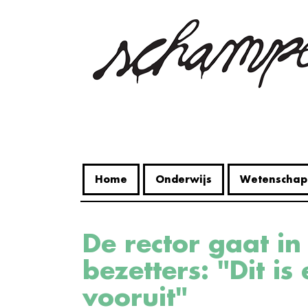
Overslaan
en
naar
de
inhoud
gaan
Home
Onderwijs
Wetenschap
De rector gaat in gesprek met
bezetters: "Dit is
vooruit"