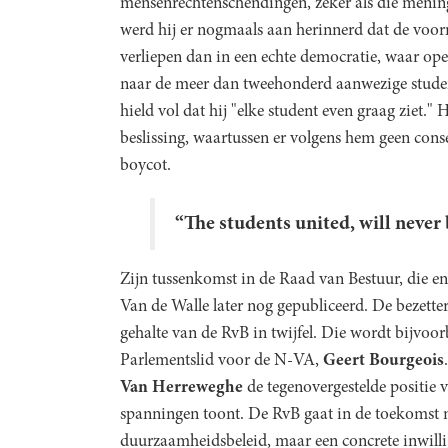
mensenrechtenschendingen, zeker als die menin
werd hij er nogmaals aan herinnerd dat de voor
verliepen dan in een echte democratie, waar ope
naar de meer dan tweehonderd aanwezige stude
hield vol dat hij "elke student even graag ziet." 
beslissing, waartussen er volgens hem geen cons
boycot.
“The students united, will never
Zijn tussenkomst in de Raad van Bestuur, die enke
Van de Walle later nog gepubliceerd. De bezett
gehalte van de RvB in twijfel. Die wordt bijvoo
Parlementslid voor de N-VA,
Geert Bourgeois
Van Herreweghe
de tegenovergestelde positie 
spanningen toont. De RvB gaat in de toekomst 
duurzaamheidsbeleid, maar een concrete inwillig