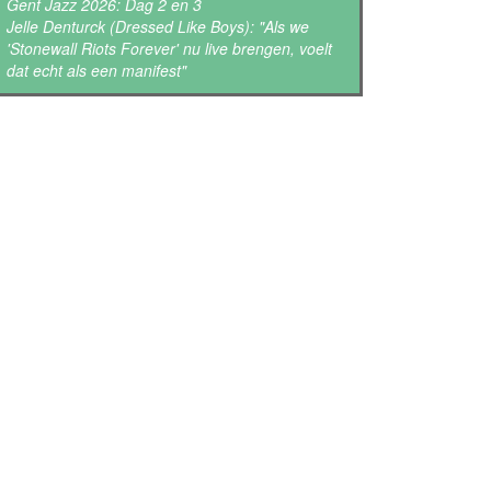
Gent Jazz 2026: Dag 2 en 3
Jelle Denturck (Dressed Like Boys): "Als we
'Stonewall Riots Forever' nu live brengen, voelt
dat echt als een manifest"