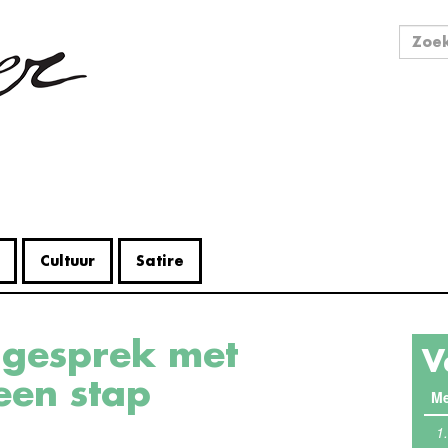
Zo
Zoek
Cultuur
Satire
V
 een stap
Me