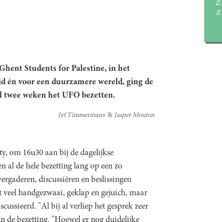
hent Students for Palestine, in het
ijd én voor een duurzamere wereld, ging de
 al twee weken het UFO bezetten.
Jef Timmermans
Jasper Mouton
rity, om 16u30 aan bij de dagelijkse
n al de hele bezetting lang op een zo
rgaderen, discussiëren en beslissingen
t veel handgezwaai, geklap en gejuich, maar
ussieerd. "Al bij al verliep het gesprek zeer
an de bezetting. "Hoewel er nog duidelijke