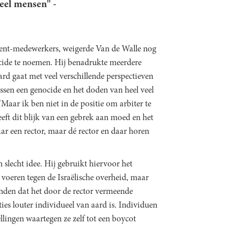
veel mensen" -
UGent-medewerkers, weigerde Van de Walle nog
enocide te noemen. Hij benadrukte meerdere
ard gaat met veel verschillende perspectieven
tussen een genocide en het doden van heel veel
"Maar ik ben niet in de positie om arbiter te
eeft dit blijk van een gebrek aan moed en het
aar een rector, maar dé rector en daar horen
n slecht idee. Hij gebruikt hiervoor het
e voeren tegen de Israëlische overheid, maar
nden dat het door de rector vermeende
es louter individueel van aard is. Individuen
lingen waartegen ze zelf tot een boycot