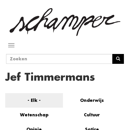
Overslaan
en
naar
de
inhoud
gaan
Navigatie
wisselen
Zoekveld
Zoeken
Jef Timmermans
- Elk -
Onderwijs
Wetenschap
Cultuur
Opinie
Satire