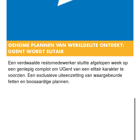
GEHEIME PLANNEN VAN WERELDELITE ONTDEKT:
UGENT WORDT ELITAIR
Een verdwaalde restomedewerker stuitte afgelopen week op
een geniepig complot om UGent van een elitair karakter te
voorzien. Een exclusieve uiteenzetting van waargebeurde
feiten en boosaardige plannen.
Verder lezen
Meest gelezen
(actieve tabblad)
Meest recent
Recensie: The Odyssey
The Odyssey: Interview met classica professor Sels