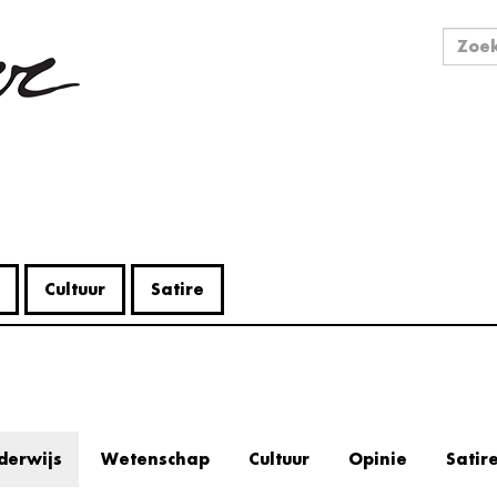
Zo
Zoek
Cultuur
Satire
derwijs
Wetenschap
Cultuur
Opinie
Satir