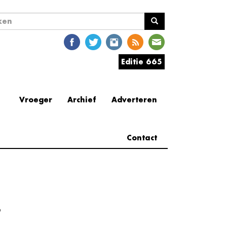
ekveld
en
Editie 665
Vroeger
Archief
Adverteren
Contact
e