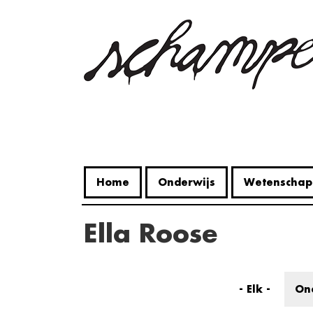
Overslaan
en
naar
de
inhoud
gaan
Home
Onderwijs
Wetenschap
Ella Roose
- Elk -
On