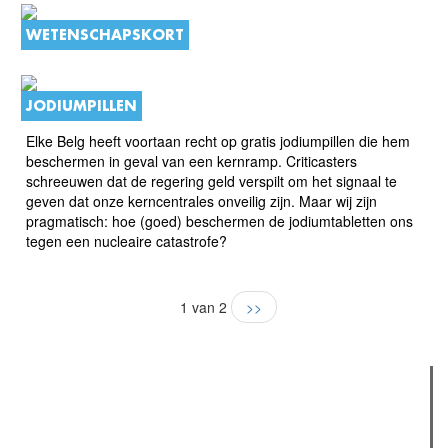
WETENSCHAPSKORT
JODIUMPILLEN
Elke Belg heeft voortaan recht op gratis jodiumpillen die hem
beschermen in geval van een kernramp. Criticasters
schreeuwen dat de regering geld verspilt om het signaal te
geven dat onze kerncentrales onveilig zijn. Maar wij zijn
pragmatisch: hoe (goed) beschermen de jodiumtabletten ons
tegen een nucleaire catastrofe?
1 van 2
>>
Verder lezen
Meest gelezen
(actieve tabblad)
Meest recent