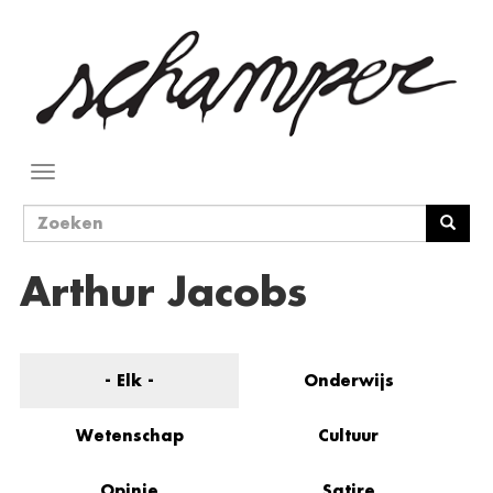
Overslaan
en
naar
de
inhoud
gaan
Navigatie
wisselen
Zoekveld
Zoeken
Arthur Jacobs
- Elk -
Onderwijs
Wetenschap
Cultuur
Opinie
Satire