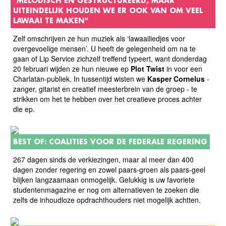
"MELODISCH EN GESTRUCTUREERD, MAAR
UITEINDELIJK HOUDEN WE ER OOK VAN OM VEEL
LAWAAI TE MAKEN"
Zelf omschrijven ze hun muziek als ‘lawaailiedjes voor
overgevoelige mensen’. U heeft de gelegenheid om na te
gaan of Lip Service zichzelf treffend typeert, want donderdag
20 februari wijden ze hun nieuwe ep
Plot Twist
in voor een
Charlatan-publiek. In tussentijd wisten we
Kasper Cornelus
-
zanger, gitarist en creatief meesterbrein van de groep - te
strikken om het te hebben over het creatieve proces achter
die ep.
BEST OF: COALITIES VOOR DE FEDERALE REGERING
267 dagen sinds de verkiezingen, maar al meer dan 400
dagen zonder regering en zowel paars-groen als paars-geel
blijken langzaamaan onmogelijk. Gelukkig is uw favoriete
studentenmagazine er nog om alternatieven te zoeken die
zelfs de inhoudloze opdrachthouders niet mogelijk achtten.