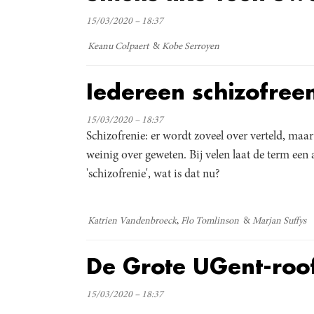
15/03/2020 – 18:37
Keanu Colpaert
Kobe Serroyen
Iedereen schizofree
15/03/2020 – 18:37
Schizofrenie: er wordt zoveel over verteld, maar
weinig over geweten. Bij velen laat de term een
'schizofrenie', wat is dat nu?
Katrien Vandenbroeck
Flo Tomlinson
Marjan Suffys
De Grote UGent-roo
15/03/2020 – 18:37