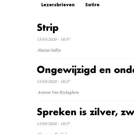
Lezersbrieven
Satire
Strip
15/03/2020 – 18:37
Marjan Suffys
Ongewijzigd en ond
15/03/2020 – 18:37
Antoon Van Ryckeghem
Spreken is zilver, zw
15/03/2020 – 18:37