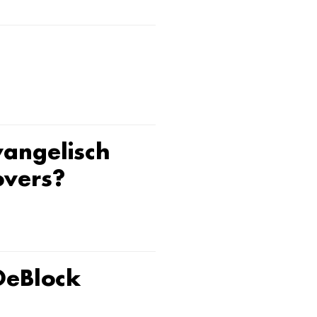
vangelisch
overs?
DeBlock