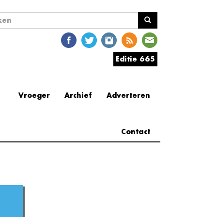
ekveld
en
Editie 665
Vroeger
Archief
Adverteren
Contact