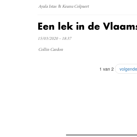
Ayala Istas
Keanu Colpaert
Een lek in de Vlaam
15/03/2020 – 18:37
Collin Cardon
1 van 2
volgende
Verder lezen
Meest gelezen
(actieve tabblad)
Meest recent
Recensie: The Odyssey
The Odyssey: Interview met cl
Sels
Gent Jazz 2026: Dag 2 en 3