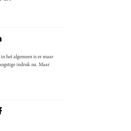
n
 in het algemeen is er maar
 angstige indruk na. Maar
f