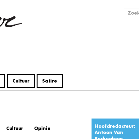
Zo
Zoek
Cultuur
Satire
Hoofdredacteur:
Cultuur
Opinie
Antoon Van
Ryckeghem