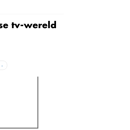
se tv-wereld
 ›
assica professor