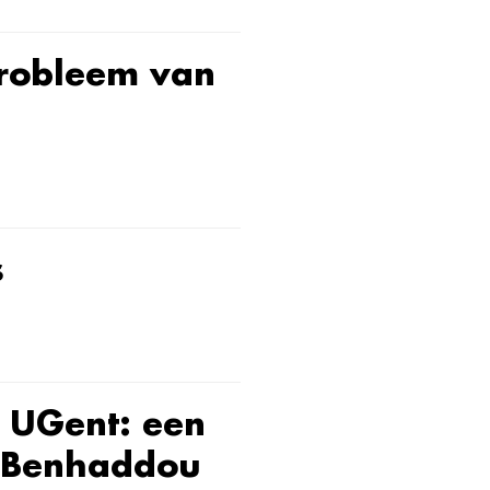
probleem van
s
e UGent: een
d Benhaddou