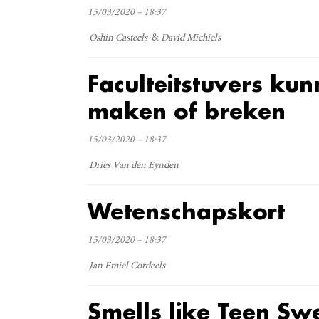
15/03/2020 – 18:37
Oshin Casteels
David Michiels
Faculteitstuvers ku
maken of breken
15/03/2020 – 18:37
Dries Van den Eynden
Wetenschapskort
15/03/2020 – 18:37
Jan Emiel Cordeels
Smells like Teen Sw