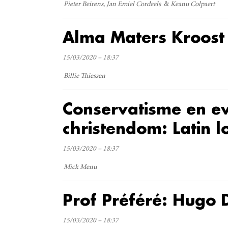
Pieter Beirens
Jan Emiel Cordeels
Keanu Colpaert
Alma Maters Kroost
15/03/2020 – 18:37
Billie Thiessen
Conservatisme en e
christendom: Latin l
15/03/2020 – 18:37
Mick Menu
Prof Préféré: Hugo 
15/03/2020 – 18:37