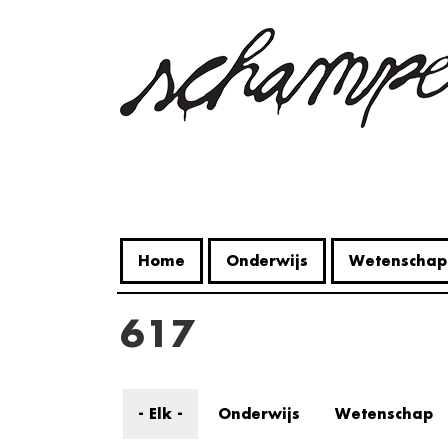
Overslaan
en
naar
de
inhoud
gaan
Home
Onderwijs
Wetenschap
617
- Elk -
Onderwijs
Wetenschap