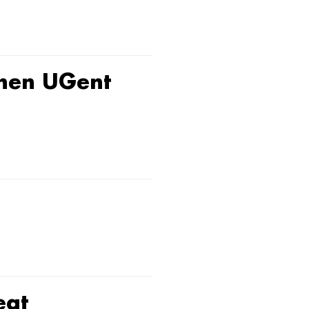
nnen UGent
eat