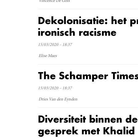
Vincence De Gols
Dekolonisatie: het 
ironisch racisme
15/03/2020 – 18:37
Elise Maes
The Schamper Time
15/03/2020 – 18:37
Dries Van den Eynden
Diversiteit binnen d
gesprek met Khali