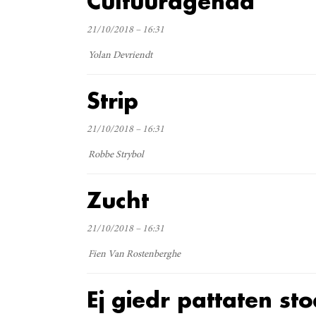
Cultuuragenda
21/10/2018 – 16:31
Yolan Devriendt
Strip
21/10/2018 – 16:31
Robbe Strybol
Zucht
21/10/2018 – 16:31
Fien Van Rostenberghe
Ej giedr pattaten st