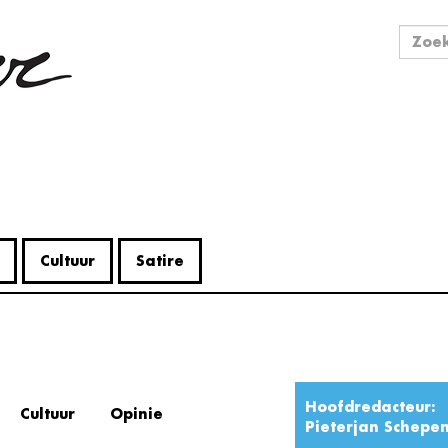
Zo
Zoek
Cultuur
Satire
Hoofdredacteur:
Cultuur
Opinie
Pieterjan Schepe