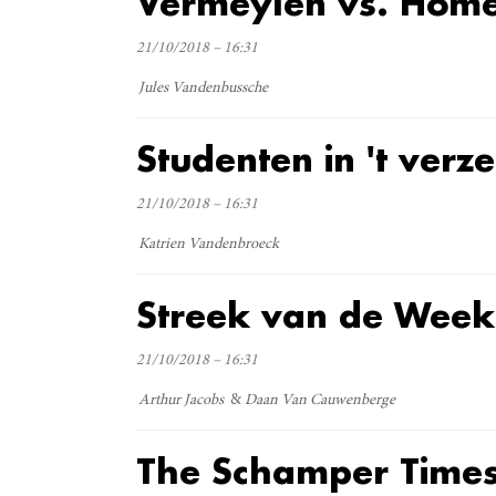
Vermeylen vs. Home
21/10/2018 – 16:31
Jules Vandenbussche
Studenten in 't verze
21/10/2018 – 16:31
Katrien Vandenbroeck
Streek van de Week
21/10/2018 – 16:31
Arthur Jacobs
Daan Van Cauwenberge
The Schamper Time