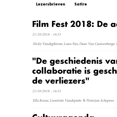
Lezersbrieven
Satire
Film Fest 2018: De 
21/10/2018 – 16:31
Nicky Vandeghinste
Luna Nys
Daan Van Cauwenberge
"De geschiedenis va
collaboratie is gesc
de verliezers"
21/10/2018 – 16:31
Ella Roose
Lieselotte Vandeputte
Pieterjan Schepens