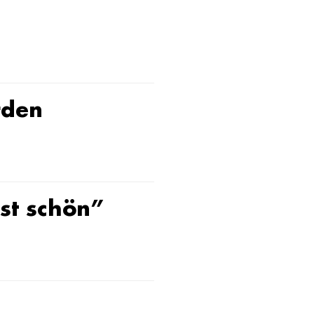
rden
ist schön”