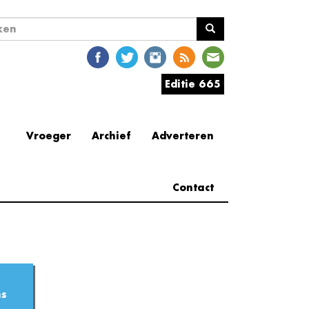
ekveld
en
Editie 665
Vroeger
Archief
Adverteren
Contact
ns