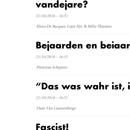
vandejare?
21/10/2018 – 16:31
Elena De Bacquer
Luna Nys
Billie Thiessen
Bejaarden en beiaa
21/10/2018 – 16:31
Pieterjan Schepens
“Das was wahr ist, 
21/10/2018 – 16:31
Daan Van Cauwenberge
Fascist!