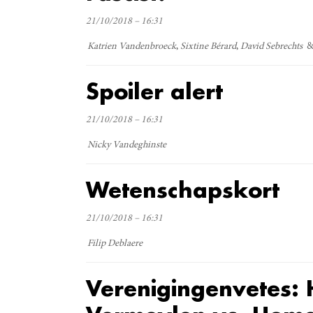
21/10/2018 – 16:31
Katrien Vandenbroeck
Sixtine Bérard
David Sebrechts
Spoiler alert
21/10/2018 – 16:31
Nicky Vandeghinste
Wetenschapskort
21/10/2018 – 16:31
Filip Deblaere
Verenigingenvetes: