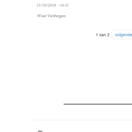
21/10/2018 – 16:31
Wout Vierbergen
1 van 2
volgende
Verder lezen
Meest gelezen
(actieve tabblad)
Meest recent
Recensie: The Odyssey
Gent Jazz 2026: Dag 2 en 3
Jelle Denturck (Dressed Like B
'Stonewall Riots Forever' nu li
dat echt als een manifest"