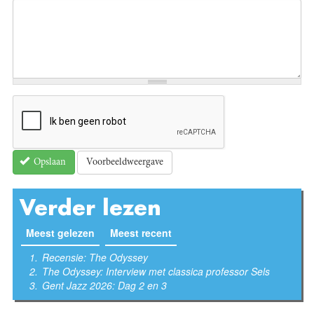
Voorbeeldweergave
Opslaan
Verder lezen
Meest gelezen
(actieve tabblad)
Meest recent
Recensie: The Odyssey
The Odyssey: Interview met classica professor Sels
Gent Jazz 2026: Dag 2 en 3