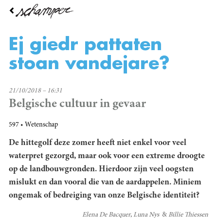
Overslaan
en
naar
de
Ej giedr pattaten
inhoud
gaan
stoan vandejare?
21/10/2018 – 16:31
Belgische cultuur in gevaar
597
Wetenschap
De hittegolf deze zomer heeft niet enkel voor veel
waterpret gezorgd, maar ook voor een extreme droogte
op de landbouwgronden. Hierdoor zijn veel oogsten
mislukt en dan vooral die van de aardappelen. Miniem
ongemak of bedreiging van onze Belgische identiteit?
Elena De Bacquer
Luna Nys
Billie Thiessen