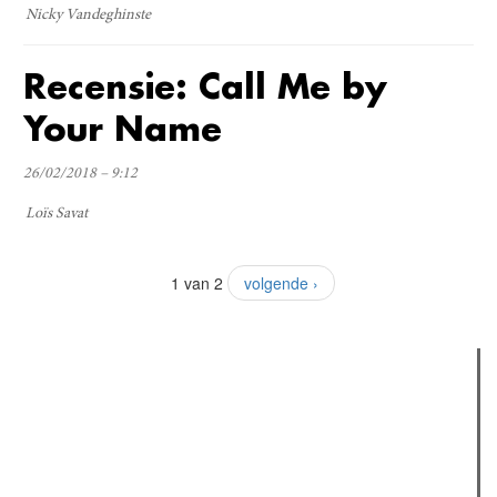
Nicky Vandeghinste
Recensie: Call Me by
Your Name
26/02/2018 – 9:12
Loïs Savat
1 van 2
volgende ›
Verder lezen
Meest gelezen
(actieve tabblad)
Meest recent
Recensie: The Odyssey
The Odyssey: Interview met classica professor Sels