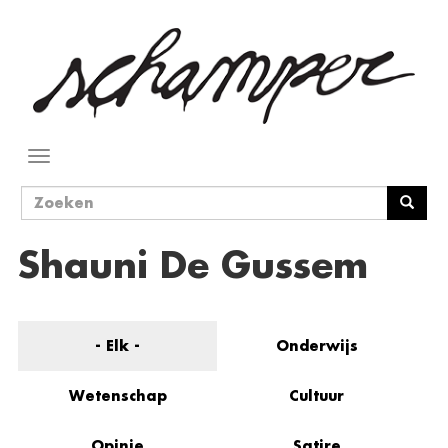
Overslaan
en
naar
de
inhoud
gaan
Navigatie
wisselen
Zoekveld
Zoeken
Shauni De Gussem
- Elk -
Onderwijs
Wetenschap
Cultuur
Opinie
Satire