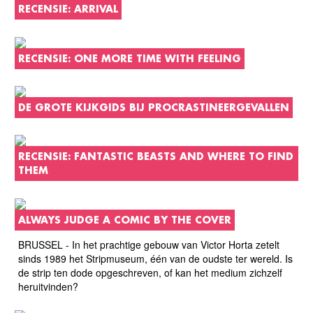
RECENSIE: ARRIVAL
RECENSIE: ONE MORE TIME WITH FEELING
DE GROTE KIJKGIDS BIJ PROCRASTINEERGEVALLEN
RECENSIE: FANTASTIC BEASTS AND WHERE TO FIND
THEM
ALWAYS JUDGE A COMIC BY THE COVER
BRUSSEL - In het prachtige gebouw van Victor Horta zetelt
sinds 1989 het Stripmuseum, één van de oudste ter wereld. Is
de strip ten dode opgeschreven, of kan het medium zichzelf
heruitvinden?