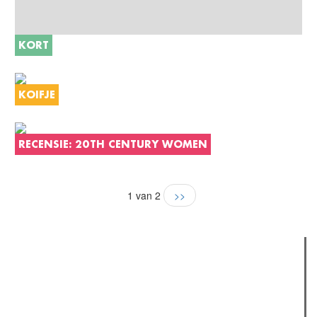
KORT
KOIFJE
RECENSIE: 20TH CENTURY WOMEN
1 van 2
>>
Verder lezen
Meest gelezen
(actieve tabblad)
Meest recent
Recensie: The Odyssey