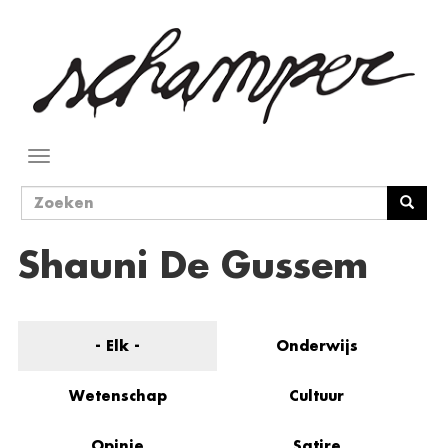
Overslaan
en
naar
de
inhoud
gaan
Navigatie
wisselen
Zoekveld
Zoeken
Shauni De Gussem
- Elk -
Onderwijs
Wetenschap
Cultuur
Opinie
Satire