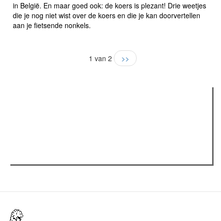
in België. En maar goed ook: de koers is plezant! Drie weetjes
die je nog niet wist over de koers en die je kan doorvertellen
aan je fietsende nonkels.
1 van 2
>>
Verder lezen
Meest gelezen
(actieve tabblad)
Meest recent
Recensie: The Odyssey
The Odyssey: Interview met classica professor Sels
Gent Jazz 2026: Dag 2 en 3