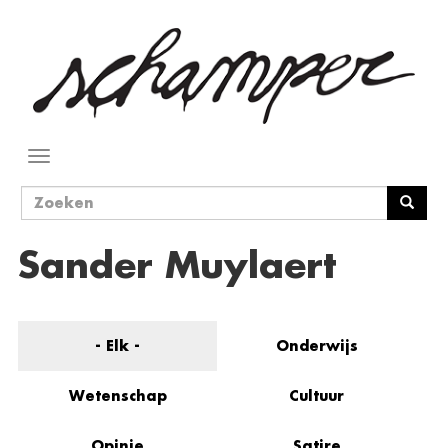
Overslaan
en
naar
de
inhoud
gaan
Navigatie
wisselen
Zoekveld
Zoeken
Sander Muylaert
- Elk -
Onderwijs
Wetenschap
Cultuur
Opinie
Satire