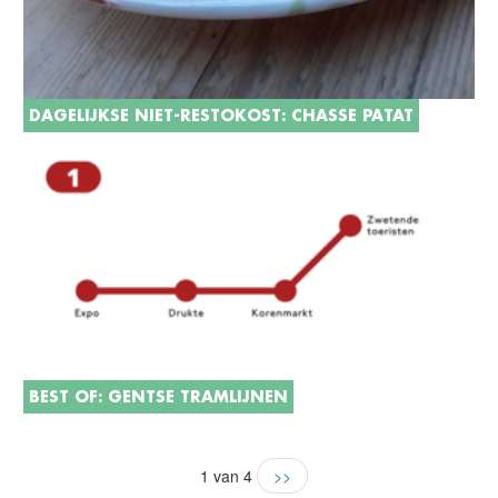
DAGELIJKSE NIET-RESTOKOST: CHASSE PATAT
BEST OF: GENTSE TRAMLIJNEN
1 van 4
>>