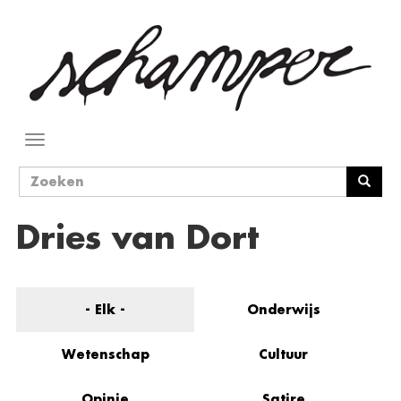
Overslaan
en
naar
de
inhoud
gaan
Navigatie
wisselen
Zoekveld
Zoeken
Dries van Dort
- Elk -
Onderwijs
Wetenschap
Cultuur
Opinie
Satire