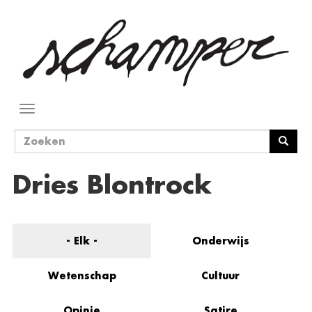
Overslaan
en
naar
de
inhoud
gaan
Navigatie
wisselen
Zoekveld
Zoeken
Dries Blontrock
- Elk -
Onderwijs
Wetenschap
Cultuur
Opinie
Satire