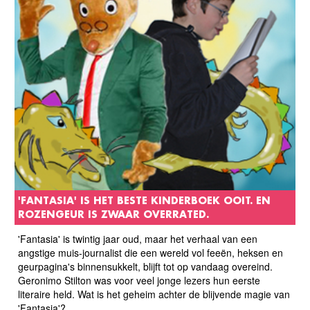
'FANTASIA' IS HET BESTE KINDERBOEK OOIT. EN
ROZENGEUR IS ZWAAR OVERRATED.
'Fantasia' is twintig jaar oud, maar het verhaal van een
angstige muis-journalist die een wereld vol feeën, heksen en
geurpagina's binnensukkelt, blijft tot op vandaag overeind.
Geronimo Stilton was voor veel jonge lezers hun eerste
literaire held. Wat is het geheim achter de blijvende magie van
'Fantasia'?