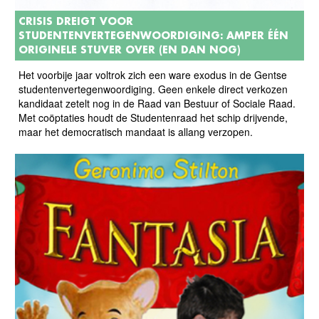
CRISIS DREIGT VOOR
STUDENTENVERTEGENWOORDIGING: AMPER ÉÉN
ORIGINELE STUVER OVER (EN DAN NOG)
Het voorbije jaar voltrok zich een ware exodus in de Gentse
studentenvertegenwoordiging. Geen enkele direct verkozen
kandidaat zetelt nog in de Raad van Bestuur of Sociale Raad.
Met coöptaties houdt de Studentenraad het schip drijvende,
maar het democratisch mandaat is allang verzopen.