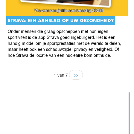
STRAVA: EEN AANSLAG OP UW GEZONDHEID?
Onder mensen die graag opscheppen met hun eigen
sportiviteit is de app Strava goed ingeburgerd. Het is een
handig middel om je sportprestaties met de wereld te delen,
maar heeft ook een schaduwzijde: privacy en veiligheid. Of
hoe Strava de locatie van een nucleaire bom onthulde.
1 van 7
>>
Verder lezen
Meest gelezen
(actieve tabblad)
Meest recent
Recensie: The Odyssey
The Odyssey: Interview met classica professor Sels
Gent Jazz 2026: Dag 2 en 3