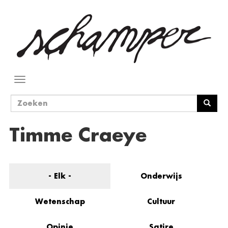
Overslaan
en
naar
de
inhoud
gaan
Navigatie
wisselen
Zoekveld
Zoeken
Timme Craeye
- Elk -
Onderwijs
Wetenschap
Cultuur
Opinie
Satire