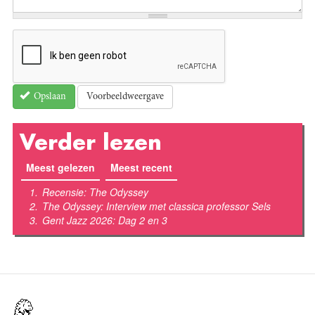
Voorbeeldweergave
Opslaan
Verder lezen
Meest gelezen
(actieve tabblad)
Meest recent
Recensie: The Odyssey
The Odyssey: Interview met classica professor Sels
Gent Jazz 2026: Dag 2 en 3