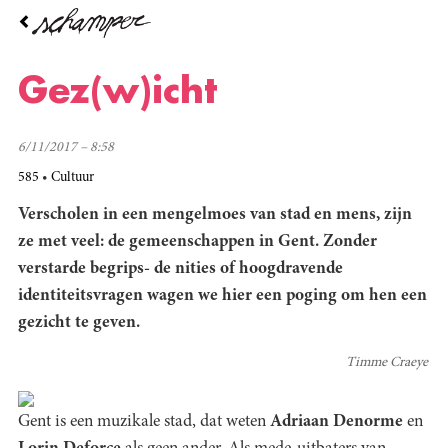
Overslaan
en
naar
de
Gez(w)icht
inhoud
gaan
6/11/2017 – 8:58
585
Cultuur
Verscholen in een mengelmoes van stad en mens, zijn
ze met veel: de gemeenschappen in Gent. Zonder
verstarde begrips- de nities of hoogdravende
identiteitsvragen wagen we hier een poging om hen een
gezicht te geven.
Timme Craeye
Gent is een muzikale stad, dat weten
Adriaan Denorme
en