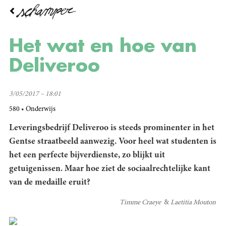
Overslaan
en
naar
de
Het wat en hoe van
inhoud
gaan
Deliveroo
3/05/2017 – 18:01
580
Onderwijs
Leveringsbedrijf Deliveroo is steeds prominenter in het
Gentse straatbeeld aanwezig. Voor heel wat studenten is
het een perfecte bijverdienste, zo blijkt uit
getuigenissen. Maar hoe ziet de sociaalrechtelijke kant
van de medaille eruit?
Timme Craeye
Laetitia Mouton