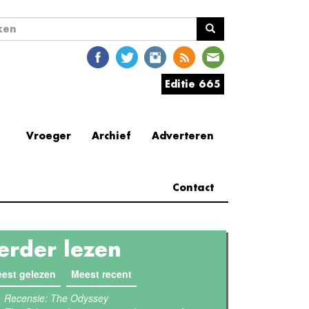
ekveld
en
Editie 665
Vroeger
Archief
Adverteren
Contact
erder lezen
est gelezen
(actieve tabblad)
Meest recent
Recensie: The Odyssey