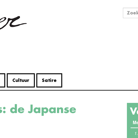
Zo
Zoek
Cultuur
Satire
V
Me