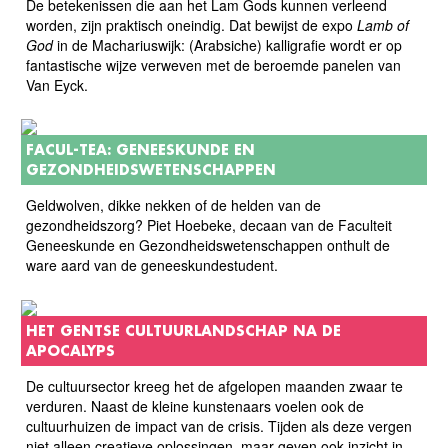
De betekenissen die aan het Lam Gods kunnen verleend
worden, zijn praktisch oneindig. Dat bewijst de expo
Lamb of
God
in de Machariuswijk: (Arabsiche) kalligrafie wordt er op
fantastische wijze verweven met de beroemde panelen van
Van Eyck.
FACUL-TEA: GENEESKUNDE EN
GEZONDHEIDSWETENSCHAPPEN
Geldwolven, dikke nekken of de helden van de
gezondheidszorg? Piet Hoebeke, decaan van de Faculteit
Geneeskunde en Gezondheidswetenschappen onthult de
ware aard van de geneeskundestudent.
HET GENTSE CULTUURLANDSCHAP NA DE
APOCALYPS
De cultuursector kreeg het de afgelopen maanden zwaar te
verduren. Naast de kleine kunstenaars voelen ook de
cultuurhuizen de impact van de crisis. Tijden als deze vergen
niet alleen creatieve oplossingen, maar geven ook inzicht in