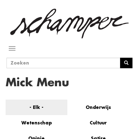
Overslaan
en
naar
de
inhoud
gaan
Navigatie
wisselen
Zoekveld
Zoeken
Mick Menu
- Elk -
Onderwijs
Wetenschap
Cultuur
Opinie
Satire