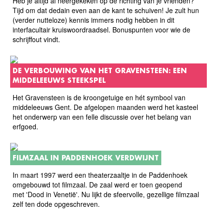
Heb je altijd al neergekeken op de richting van je vrienden?
Tijd om dat dedain even aan de kant te schuiven! Je zult hun
(verder nutteloze) kennis immers nodig hebben in dit
interfacultair kruiswoordraadsel. Bonuspunten voor wie de
schrijffout vindt.
DE VERBOUWING VAN HET GRAVENSTEEN: EEN
MIDDELEEUWS STEEKSPEL
Het Gravensteen is de kroongetuige en hét symbool van
middeleeuws Gent. De afgelopen maanden werd het kasteel
het onderwerp van een felle discussie over het belang van
erfgoed.
FILMZAAL IN PADDENHOEK VERDWIJNT
In maart 1997 werd een theaterzaaltje in de Paddenhoek
omgebouwd tot filmzaal. De zaal werd er toen geopend
met 'Dood in Venetië'. Nu lijkt de sfeervolle, gezellige filmzaal
zelf ten dode opgeschreven.