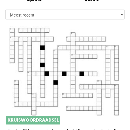
KRUISWOORDRAADSEL