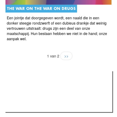
THE WAR ON THE WAR ON DRUGS
Een jointje dat doorgegeven wordt, een naald die in een
donker steegje rondzwerft of een dubieus drankje dat weinig
vertrouwen uitstraalt: drugs zijn een deel van onze
maatschappij. Hun bestaan hebben we niet in de hand; onze
aanpak wel.
1 van 2
>>
Verder lezen
Meest gelezen
(actieve tabblad)
Meest recent
Recensie: The Odyssey
The Odyssey: Interview met classica professor Sels
Gent Jazz 2026: Dag 2 en 3