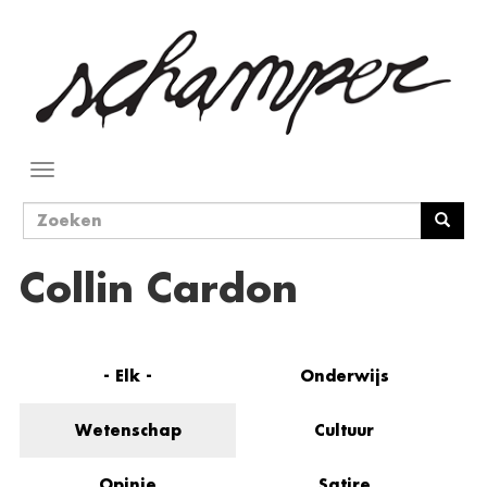
Overslaan
en
naar
de
inhoud
gaan
Navigatie
wisselen
Zoekveld
Zoeken
Collin Cardon
- Elk -
Onderwijs
Wetenschap
Cultuur
Opinie
Satire