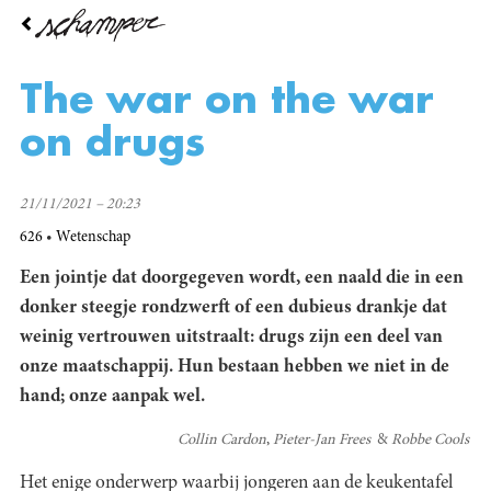
Overslaan
en
naar
de
The war on the war
inhoud
gaan
on drugs
21/11/2021 – 20:23
626
Wetenschap
Een jointje dat doorgegeven wordt, een naald die in een
donker steegje rondzwerft of een dubieus drankje dat
weinig vertrouwen uitstraalt: drugs zijn een deel van
onze maatschappij. Hun bestaan hebben we niet in de
hand; onze aanpak wel.
Collin Cardon
Pieter-Jan Frees
Robbe Cools
Het enige onderwerp waarbij jongeren aan de keukentafel