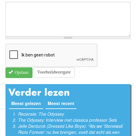
Voorbeeldweergave
Opslaan
Verder lezen
Meest gelezen
(actieve tabblad)
Meest recent
Recensie: The Odyssey
The Odyssey: Interview met classica professor Sels
Jelle Denturck (Dressed Like Boys): "Als we 'Stonewall
Riots Forever' nu live brengen, voelt dat echt als een