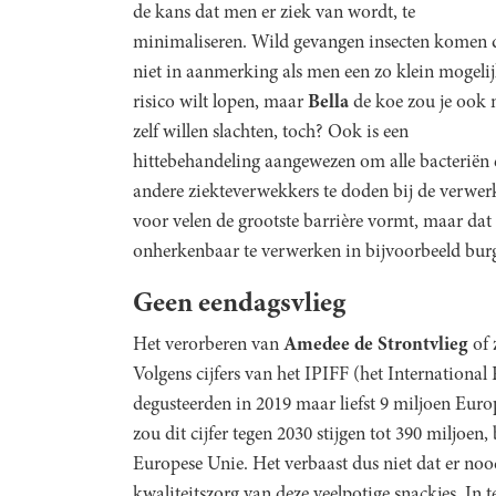
de kans dat men er ziek van wordt, te
minimaliseren. Wild gevangen insecten komen 
niet in aanmerking als men een zo klein mogeli
risico wilt lopen, maar
Bella
de koe zou je ook 
zelf willen slachten, toch? Ook is een
hittebehandeling aangewezen om alle bacteriën 
andere ziekteverwekkers te doden bij de verwerk
voor velen de grootste barrière vormt, maar d
onherkenbaar te verwerken in bijvoorbeeld burg
Geen eendagsvlieg
Het verorberen van
Amedee de Strontvlieg
of 
Volgens cijfers van het IPIFF (het International
degusteerden in 2019 maar liefst 9 miljoen Euro
zou dit cijfer tegen 2030 stijgen tot 390 miljoen
Europese Unie. Het verbaast dus niet dat er no
kwaliteitszorg van deze veelpotige snackjes. In 