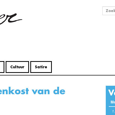
Zo
Zoek
Cultuur
Satire
V
Me