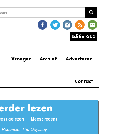
ekveld
en
Editie 665
Vroeger
Archief
Adverteren
Contact
erder lezen
est gelezen
(actieve tabblad)
Meest recent
Recensie: The Odyssey