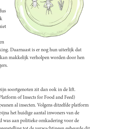
dus
jk
niet
en
ing. Daarnaast is er nog hun uiterlijk dat
at kan makkelijk verholpen worden door hen
ers.
zijn soortgenoten zit dan ook in de lift.
 Platform of Insects for Food and Feed)
peanen al insecten. Volgens ditzelfde platform
, bijna het huidige aantal inwoners van de
od was aan politieke omkadering voor de
tegenstelling tot de verwachtingen gebeurde dit