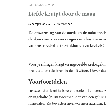
20/11/2022 – 16:36
Liefde kruipt door de maag
Schamperlab
636
Wetenschap
De opwarming van de aarde en de nalatenscha
denken over vleesvervangers en duurzaam vo
van ons voedsel bij sprinkhanen en krekels?
Voor je rillingen krijgt en ingebeelde krekelgel
krekels al enkele jaren in de lift zitten. Liever d
Voor(oor)delen
Insecten eten kent talloze voordelen. Ten eerste
eiwitgehalte (ruim tweemaal dat van een gelijk g
mineralen. Zo bevatten meelwormen natrium, ka