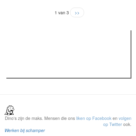
1 van 3
>>
Verder lezen
Meest gelezen
Meest recent
(actieve tabblad)
The Odyssey: Interview met classica professor Sels
Recensie: The Odyssey
Plateau Memories LEGO-set review
Dino's zijn de maks. Mensen die ons
liken op Facebook
en
volgen
op Twitter
ook.
Werken bij schamper