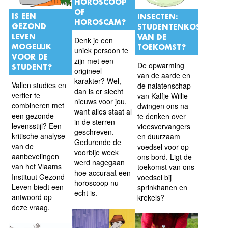
HOROSCOOP
OF
IS EEN
INSECTEN:
HOROSCAM?
GEZOND
STUDENTENKOST
LEVEN
VAN DE
Denk je een
MOGELIJK
TOEKOMST?
uniek persoon te
VOOR DE
zijn met een
De opwarming
STUDENT?
origineel
van de aarde en
karakter? Wel,
Vallen studies en
de nalatenschap
dan is er slecht
vertier te
van Kalfje Willie
nieuws voor jou,
combineren met
dwingen ons na
want alles staat al
een gezonde
te denken over
in de sterren
levensstijl? Een
vleesvervangers
geschreven.
kritische analyse
en duurzaam
Gedurende de
van de
voedsel voor op
voorbije week
aanbevelingen
ons bord. Ligt de
werd nagegaan
van het Vlaams
toekomst van ons
hoe accuraat een
Instituut Gezond
voedsel bij
horoscoop nu
Leven biedt een
sprinkhanen en
echt is.
antwoord op
krekels?
deze vraag.