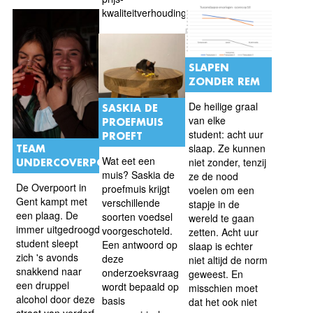
kwaliteitverhouding.
SLAPEN
ZONDER REM
De heilige graal
SASKIA DE
van elke
PROEFMUIS
student: acht uur
PROEFT
slaap. Ze kunnen
TEAM
Wat eet een
niet zonder, tenzij
UNDERCOVERPOORT
muis? Saskia de
ze de nood
De Overpoort in
proefmuis krijgt
voelen om een
Gent kampt met
verschillende
stapje in de
een plaag. De
soorten voedsel
wereld te gaan
immer uitgedroogde
voorgeschoteld.
zetten. Acht uur
student sleept
Een antwoord op
slaap is echter
zich 's avonds
deze
niet altijd de norm
snakkend naar
onderzoeksvraag
geweest. En
een druppel
wordt bepaald op
misschien moet
alcohol door deze
basis
dat het ook niet
straat van verderf