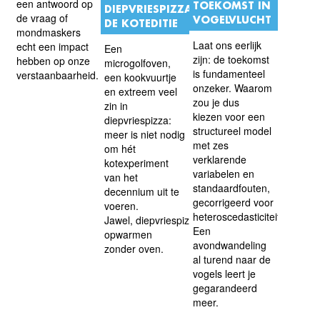
een antwoord op
TOEKOMST IN
DIEPVRIESPIZZA:
de vraag of
VOGELVLUCHT
DE KOTEDITIE
mondmaskers
Laat ons eerlijk
echt een impact
Een
zijn: de toekomst
hebben op onze
microgolfoven,
is fundamenteel
verstaanbaarheid.
een kookvuurtje
onzeker. Waarom
en extreem veel
zou je dus
zin in
kiezen voor een
diepvriespizza:
structureel model
meer is niet nodig
met zes
om hét
verklarende
kotexperiment
variabelen en
van het
standaardfouten,
decennium uit te
gecorrigeerd voor
voeren.
heteroscedasticiteit?
Jawel, diepvriespizza
Een
opwarmen
avondwandeling
zonder oven.
al turend naar de
vogels leert je
gegarandeerd
meer.