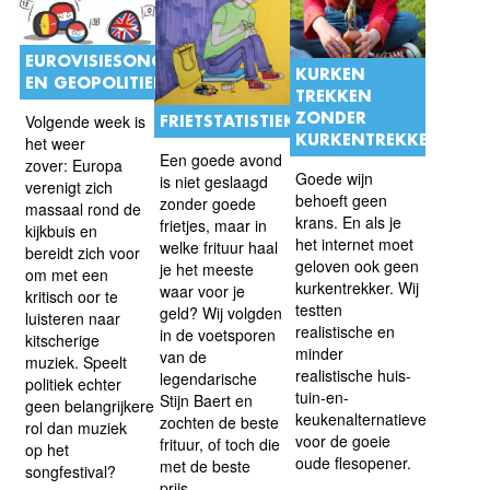
EUROVISIESONGFESTIVAL
KURKEN
EN GEOPOLITIEK
TREKKEN
ZONDER
Volgende week is
FRIETSTATISTIEK
KURKENTREKKER
het weer
Een goede avond
zover: Europa
Goede wijn
is niet geslaagd
verenigt zich
behoeft geen
zonder goede
massaal rond de
krans. En als je
frietjes, maar in
kijkbuis en
het internet moet
welke frituur haal
bereidt zich voor
geloven ook geen
je het meeste
om met een
kurkentrekker. Wij
waar voor je
kritisch oor te
testten
geld? Wij volgden
luisteren naar
realistische en
in de voetsporen
kitscherige
minder
van de
muziek. Speelt
realistische huis-
legendarische
politiek echter
tuin-en-
Stijn Baert en
geen belangrijkere
keukenalternatieven
zochten de beste
rol dan muziek
voor de goeie
frituur, of toch die
op het
oude flesopener.
met de beste
songfestival?
prijs-