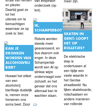
van empirisch
meer zijn.
en plezier.
onderzoek (op
Daarbij gaat ze
kot).
tot het
uiterste om te
bemachtigen
IK,
waarnaar ze op
SCHAMPERBOT
zoek is: bier.
SKATEN IN
Robots worden
GENT: LOOPT
steeds meer
HET OP
geavanceerd, en
ROLLETJES?
KAN JE
dus daarom ook
DRONKEN
De elektrische
enger. In deze
WORDEN VAN
step is
Schamperlab
ALCOHOLVRIJ
ondertussen al
wordt een AI op
BIER?
een tijdje een
slinkse wijze
vaste waarde in
Hoewel het etiket
ondervraagd over
het Gentse
van een
zichzelf, en het
straatbeeld. Nu
alcoholvrij
gevaar dat ons
lijken skateboards,
bierflesje duidelijk
allemaal kan te
rolschaatsen en
is, nemen onze
wachten staan.
andere manieren
hersenen ons
van rollende
soms beet. Door