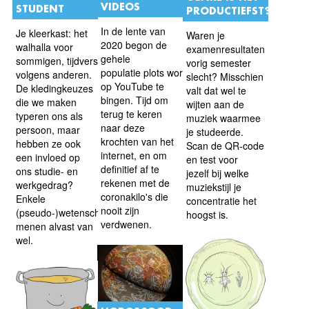
VIDEOS
STUDENT
PRODUCTIEFST?
In de lente van
Je kleerkast: het
Waren je
2020 begon de
walhalla voor
examenresultaten
gehele
sommigen, tijdverspilling
vorig semester
populatie plots workoutvideo's
volgens anderen.
slecht? Misschien
op YouTube te
De kledingkeuzes
valt dat wel te
bingen. Tijd om
die we maken
wijten aan de
terug te keren
typeren ons als
muziek waarmee
naar deze
persoon, maar
je studeerde.
krochten van het
hebben ze ook
Scan de QR-code
internet, en om
een invloed op
en test voor
definitief af te
ons studie- en
jezelf bij welke
rekenen met de
werkgedrag?
muziekstijl je
coronakilo's die
Enkele
concentratie het
nooit zijn
(pseudo-)wetenschappers
hoogst is.
verdwenen.
menen alvast van
wel.