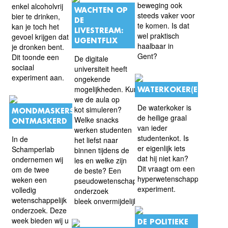
beweging ook
enkel alcoholvrij
WACHTEN OP
steeds vaker voor
bier te drinken,
DE
te komen. Is dat
kan je toch het
LIVESTREAM:
wel praktisch
gevoel krijgen dat
UGENTFLIX
haalbaar in
je dronken bent.
Gent?
Dit toonde een
De digitale
sociaal
universiteit heeft
experiment aan.
ongekende
mogelijkheden. Kunnen
WATERKOKER(ELLEN)
we de aula op
De waterkoker is
kot simuleren?
MONDMASKERS
de heilige graal
Welke snacks
ONTMASKERD
van ieder
werken studenten
studentenkot. Is
In de
het liefst naar
er eigenlijk iets
Schamperlab
binnen tijdens de
dat hij niet kan?
ondernemen wij
les en welke zijn
Dit vraagt om een
om de twee
de beste? Een
hyperwetenschappelijk
weken een
pseudowetenschappelijk
experiment.
volledig
onderzoek
wetenschappelijk
bleek onvermijdelijk.
onderzoek. Deze
week bieden wij u
DE POLITIEKE