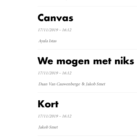
Canvas
17/11/2019 – 16:12
Ayala Istas
We mogen met niks
17/11/2019 – 16:12
Daan Van Cauwenberge
Jakob Smet
Kort
17/11/2019 – 16:12
Jakob Smet