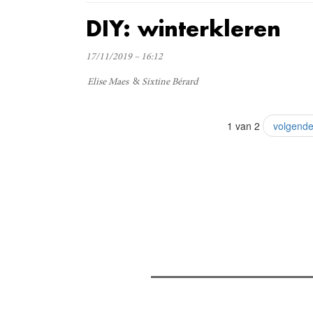
DIY: winterkleren
17/11/2019 – 16:12
Elise Maes
Sixtine Bérard
1 van 2
volgende
Verder lezen
Meest gelezen
(actieve tabblad)
Meest recent
Recensie: The Odyssey
The Odyssey: Interview met cl
Sels
Gent Jazz 2026: Dag 2 en 3