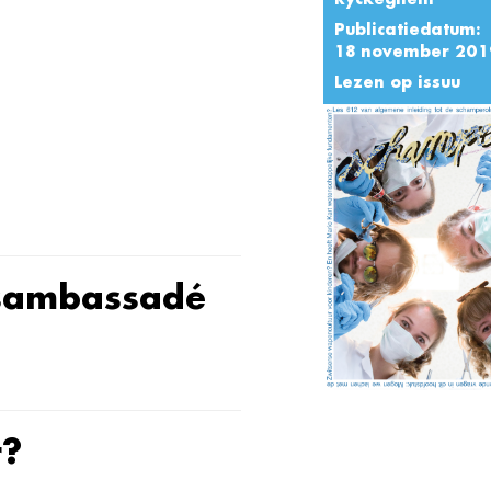
Publicatiedatum:
18 november 201
Lezen op issuu
g
tsambassadé
r?