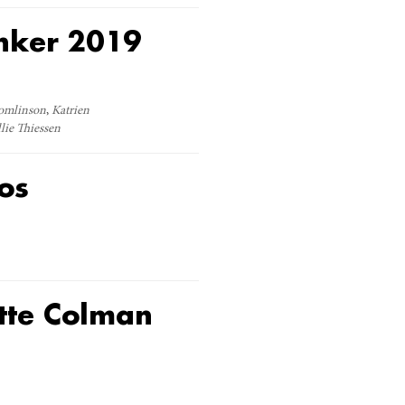
enker 2019
omlinson
Katrien
llie Thiessen
os
otte Colman