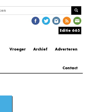
ekveld
en
Editie 665
Vroeger
Archief
Adverteren
Contact