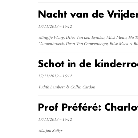
Nacht van de Vrijd
17/11/2019 – 16:12
Mingtje Wang
Dries Van den Eynden
Mick Menu
Flo T
Vandenbroeck
Daan Van Cauwenberge
Elise Maes
Bi
Schot in de kinderro
17/11/2019 – 16:12
Judith Lambert
Collin Cardon
Prof Préféré: Charl
17/11/2019 – 16:12
Marjan Suffys