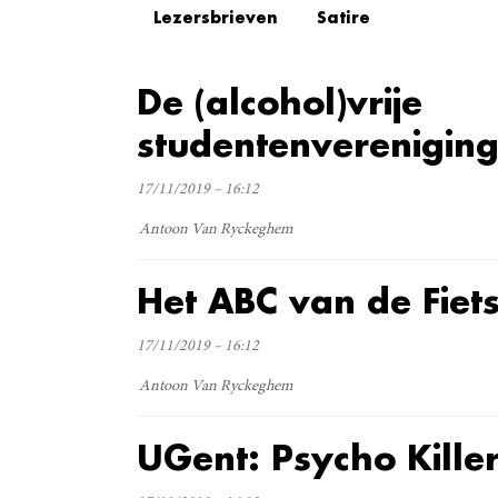
Lezersbrieven
Satire
De (alcohol)vrije
studentenverenigin
17/11/2019 – 16:12
Antoon Van Ryckeghem
Het ABC van de Fie
17/11/2019 – 16:12
Antoon Van Ryckeghem
UGent: Psycho Kille