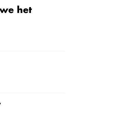
 we het
t