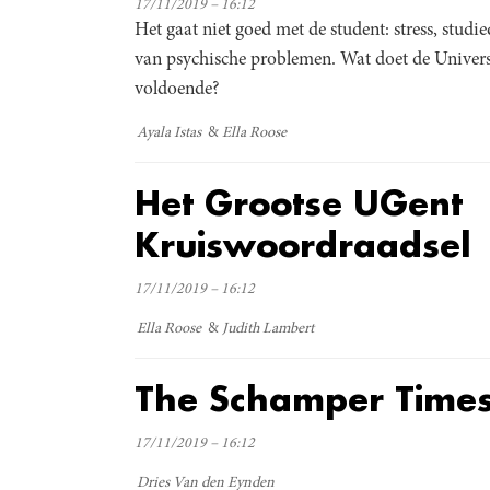
17/11/2019 – 16:12
Het gaat niet goed met de student: stress, stud
van psychische problemen. Wat doet de Universi
voldoende?
Ayala Istas
Ella Roose
Het Grootse UGent
Kruiswoordraadsel
17/11/2019 – 16:12
Ella Roose
Judith Lambert
The Schamper Time
17/11/2019 – 16:12
Dries Van den Eynden