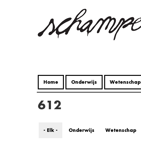
Overslaan
en
naar
de
inhoud
gaan
Home
Onderwijs
Wetenschap
612
- Elk -
Onderwijs
Wetenschap