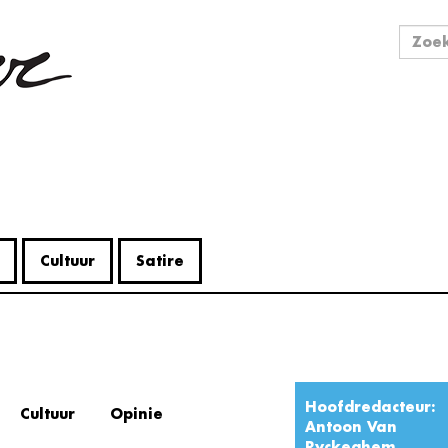
Zo
Zoek
Cultuur
Satire
Hoofdredacteur:
Cultuur
Opinie
Antoon Van
Ryckeghem