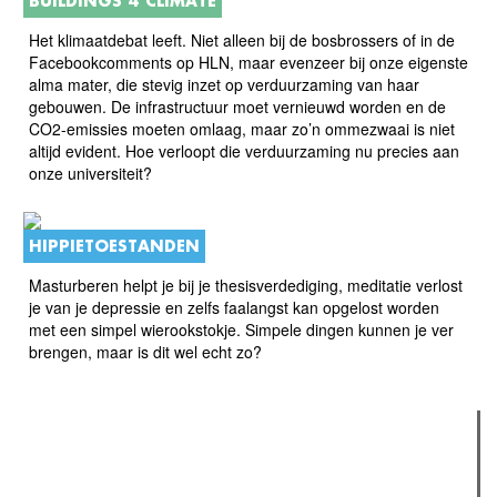
BUILDINGS 4 CLIMATE
Het klimaatdebat leeft. Niet alleen bij de bosbrossers of in de
Facebookcomments op HLN, maar evenzeer bij onze eigenste
alma mater, die stevig inzet op verduurzaming van haar
gebouwen. De infrastructuur moet vernieuwd worden en de
CO2-emissies moeten omlaag, maar zo’n ommezwaai is niet
altijd evident. Hoe verloopt die verduurzaming nu precies aan
onze universiteit?
HIPPIETOESTANDEN
Masturberen helpt je bij je thesisverdediging, meditatie verlost
je van je depressie en zelfs faalangst kan opgelost worden
met een simpel wierookstokje. Simpele dingen kunnen je ver
brengen, maar is dit wel echt zo?
Verder lezen
Meest gelezen
Meest recent
(actieve tabblad)