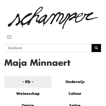
Overslaan
en
naar
de
inhoud
gaan
Navigatie
wisselen
Zoekveld
Zoeken
Maja Minnaert
- Elk -
Onderwijs
Wetenschap
Cultuur
Opinie
Satire