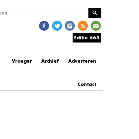
ekveld
en
Editie 665
Vroeger
Archief
Adverteren
Contact
e