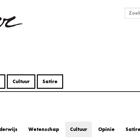
Zo
Zoek
Cultuur
Satire
derwijs
Wetenschap
Cultuur
Opinie
Satir