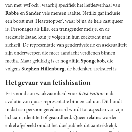
van met 'wtFock', waarbij specifiek het liefdesverhaal van
Robbe
en
Sander
vele mensen raakte. Netflix gaf inclusie
een boost met 'Heartstopper', waar bijna de hele cast queer
is. Personages als
Elle
, een transgender meisje, en de
aseksuele
Isaac
, kun je volgen in hun zoektocht naar
zichzelf. De representatie van genderdysforie en aseksualiteit
zijn onderwerpen die meer aandacht verdienen binnen
media. Maar gelukkig is er nog altijd
Spongebob,
die
volgens
Stephen Hillenburg
, de bedenker, aseksueel is.
Het gevaar van fetishisation
Er is nood aan waakzaamheid voor
fetishisation
in de
evolutie van queer representatie binnen cultuur. Dit houdt
in dat een persoon gereduceerd wordt tot aspecten van zijn
lichaam, identiteit of geaardheid. Queer relaties worden
enkel afgebeeld omdat het doelpubliek dit aantrekkelijk