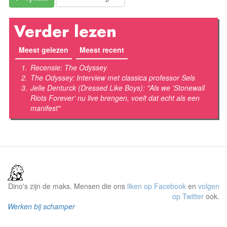
Verder lezen
Meest gelezen
(actieve tabblad)
Meest recent
Recensie: The Odyssey
The Odyssey: Interview met classica professor Sels
Jelle Denturck (Dressed Like Boys): "Als we 'Stonewall
Riots Forever' nu live brengen, voelt dat echt als een
manifest"
Dino's zijn de maks. Mensen die ons
liken op Facebook
en
volgen
op Twitter
ook.
Werken bij schamper