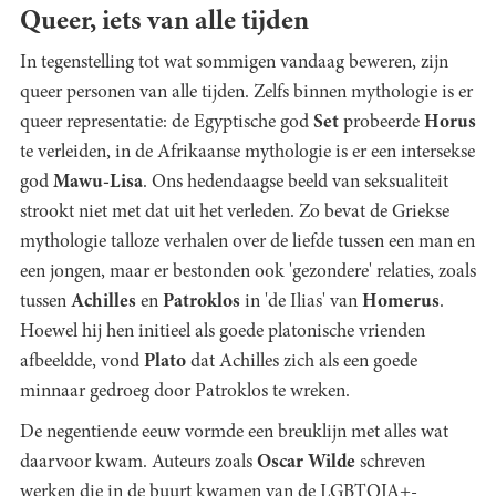
Queer, iets van alle tijden
In tegenstelling tot wat sommigen vandaag beweren, zijn
queer personen van alle tijden. Zelfs binnen mythologie is er
queer representatie: de Egyptische god
Set
probeerde
Horus
te verleiden, in de Afrikaanse mythologie is er een intersekse
god
Mawu-Lisa
. Ons hedendaagse beeld van seksualiteit
strookt niet met dat uit het verleden. Zo bevat de Griekse
mythologie talloze verhalen over de liefde tussen een man en
een jongen, maar er bestonden ook 'gezondere' relaties, zoals
tussen
Achilles
en
Patroklos
in 'de Ilias' van
Homerus
.
Hoewel hij hen initieel als goede platonische vrienden
afbeeldde, vond
Plato
dat Achilles zich als een goede
minnaar gedroeg door Patroklos te wreken.
De negentiende eeuw vormde een breuklijn met alles wat
daarvoor kwam. Auteurs zoals
Oscar Wilde
schreven
werken die in de buurt kwamen van de LGBTQIA+-