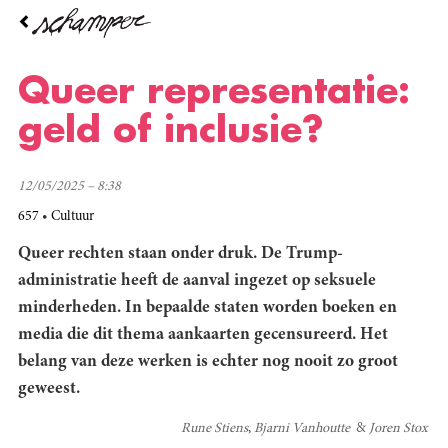
Overslaan
en
naar
de
Queer representatie:
inhoud
gaan
geld of inclusie?
12/05/2025 – 8:38
657
Cultuur
Queer rechten staan onder druk. De Trump-
administratie heeft de aanval ingezet op seksuele
minderheden. In bepaalde staten worden boeken en
media die dit thema aankaarten gecensureerd. Het
belang van deze werken is echter nog nooit zo groot
geweest.
Rune Stiens
Bjarni Vanhoutte
Joren Stox