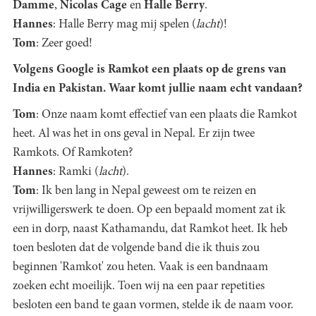
Damme
,
Nicolas Cage
en
Halle Berry
.
Hannes
: Halle Berry mag mij spelen (
lacht
)!
Tom
: Zeer goed!
Volgens Google is Ramkot een plaats op de grens van
India en Pakistan. Waar komt jullie naam echt vandaan?
Tom
: Onze naam komt effectief van een plaats die Ramkot
heet. Al was het in ons geval in Nepal. Er zijn twee
Ramkots. Of Ramkoten?
Hannes
: Ramki (
lacht
).
Tom
: Ik ben lang in Nepal geweest om te reizen en
vrijwilligerswerk te doen. Op een bepaald moment zat ik
een in dorp, naast Kathamandu, dat Ramkot heet. Ik heb
toen besloten dat de volgende band die ik thuis zou
beginnen 'Ramkot' zou heten. Vaak is een bandnaam
zoeken echt moeilijk. Toen wij na een paar repetities
besloten een band te gaan vormen, stelde ik de naam voor.