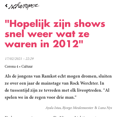
Overslaan
en
naar
de
"Hopelijk zijn shows
inhoud
gaan
snel weer wat ze
waren in 2012"
17/02/2021 – 22:29
Corona 4
Cultuur
Als de jongens van Ramkot echt mogen dromen, sluiten
ze over een jaar de mainstage van Rock Werchter. In
de tussentijd zijn ze tevreden met elk liveoptreden. "Al
spelen we in de regen voor drie man."
Ayala Istas
Bjorge Meulemeester
Luna Nys