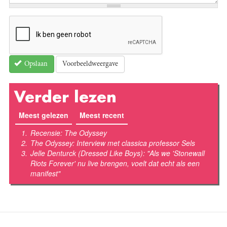
Voorbeeldweergave
Opslaan
Verder lezen
Meest gelezen
(actieve tabblad)
Meest recent
Recensie: The Odyssey
The Odyssey: Interview met classica professor Sels
Jelle Denturck (Dressed Like Boys): "Als we 'Stonewall
Riots Forever' nu live brengen, voelt dat echt als een
manifest"