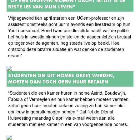
"OP EEN GEGEVEN MOMENT DACHT IK: DIT IS DE
BESTE LES VAN MIJN LEVEN"
Vrijdagavond tien april starten een UGent-professor en zijn
assistent omstreeks acht uur ‘s avonds een livestream op hun
YouTubekanaal. Rond twee uur diezelfde nacht valt de politie
het huis in kwestie binnen en stellen de academici zich brutaal
op tegenover de agenten, nog steeds live op beeld. Hoe
ontstond deze bizarre situatie en wat denken de studenten
ervan?
STUDENTEN DIE UIT HOMES GEZET WERDEN,
MOETEN DAN TOCH GEEN HUUR BETALEN
"Studenten die een kamer huren in home Astrid, Boudewijn,
Fabiola of Vermeylen en hun kamer hebben moeten verlaten,
zullen geen huur moeten betalen zolang ze hun kamer niet
opnieuw in gebruik mogen nemen." Dat liet de Dienst
Huisvesting maandag 6 april via e-mail weten aan alle
studenten met een kamer in een van voorgenoemde homes.