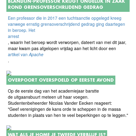
BLANDIJN-PROFESSOR KRIJGT ONGELIJK IN ZAAK
ROND GRENSOVERSCHRIJDEND GEDRAG
Een professor die in 2017 een tuchtsanctie opgelegd kreeg
vanwege ernstig grensoverschrijdend gedrag ging daartegen
in beroep. Het
arrest
, waarin het beroep wordt verworpen, dateert van mei dit jaar,
maar kwam pas afgelopen vrijdag aan het licht door een
artikel van
Apache
.
OVERPOORT OVERSPOELD OP EERSTE AVOND
Op de eerste dag van het academiejaar barstte
de uitgaansbuurt meteen uit haar voegen.
Studentenbeheerder Nicolas Vander Eecken reageert:
"Geef verenigingen de kans orde te scheppen in de massa
studenten in plaats van hen te veel beperkingen op te leggen."
WAT ALS JE HOME JE TWEEDE VERBLIJF IS?