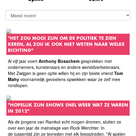
"HET ZOU MOOI ZIJN OM DE POLITIEK TE ZIEN
KEREN, AL ZOU IK OOK NIET WETEN NAAR WELKE
RICHTING"
Al vijf jaar voert
Anthony Bosschem
gesprekken met
ondernemers, kunstenaars en andere wereldverbeteraars.
Met Zwijgen is geen optie willen hij en zijn beste vriend
Tom
Mahy
voornamelijk gevoelens opwekken waar ze zelf mee
rondlopen.
"HOPELIJK ZIJN SHOWS SNEL WEER WAT ZE WAREN
IN 2012"
Als de jongens van Ramkot echt mogen dromen, sluiten ze
over een jaar de mainstage van Rock Werchter. In
de tussentijd zijn ze tevreden met elk liveoptreden. "Al spelen