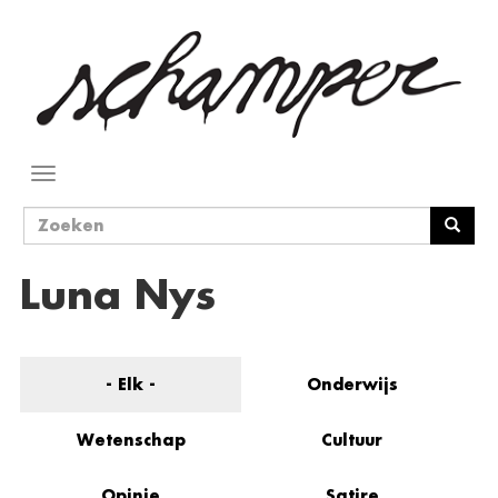
Overslaan
en
naar
de
inhoud
gaan
Navigatie
wisselen
Zoekveld
Zoeken
Luna Nys
- Elk -
Onderwijs
Wetenschap
Cultuur
Opinie
Satire