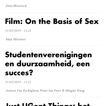
Dries Blontrock
Film: On the Basis of Sex
31/03/2019 – 11:21
Maja Minnaert
Studentenverenigingen
en duurzaamheid, een
succes?
31/03/2019 – 11:21
Antoon Van Ryckeghem
Pieter-Jan Frees
Mingtje Wang
Just UGent Things: het