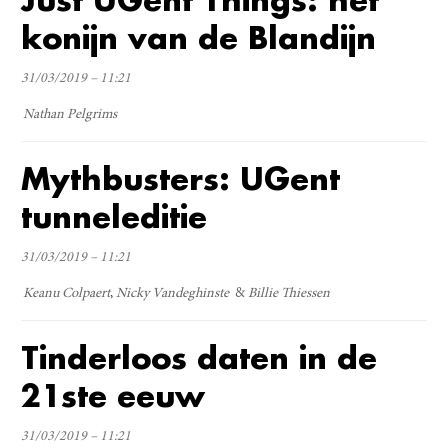
konijn van de Blandijn
31/03/2019 – 11:21
Nathan Pelgrims
Mythbusters: UGent
tunneleditie
31/03/2019 – 11:21
Keanu Colpaert
Nicky Vandeghinste
Billie Thiessen
Tinderloos daten in de
21ste eeuw
31/03/2019 – 11:21