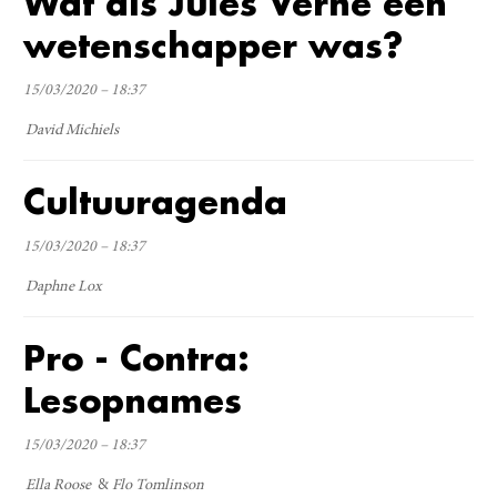
Wat als Jules Verne een
wetenschapper was?
15/03/2020 – 18:37
David Michiels
Cultuuragenda
15/03/2020 – 18:37
Daphne Lox
Pro - Contra:
Lesopnames
15/03/2020 – 18:37
Ella Roose
Flo Tomlinson