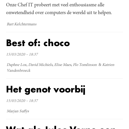
Onze Chef IT probeert met veel enthousiasme alle
onwetendheid over computers de wereld uit te helpen.
Bart Kelchtermans
Best of: choco
15/03/2020 – 18:37
Daphne Lox
David Michiels
Elise Maes
Flo Tomlinson
Katrien
Vandenbroeck
Het genot voorbij
15/03/2020 – 18:37
Marjan Suffys