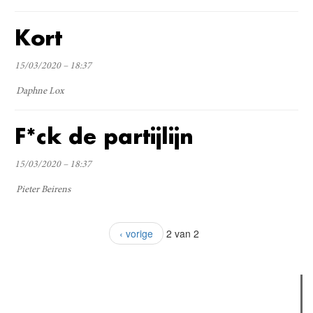
Kort
15/03/2020 – 18:37
Daphne Lox
F*ck de partijlijn
15/03/2020 – 18:37
Pieter Beirens
‹ vorige
2 van 2
Verder lezen