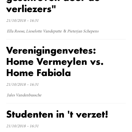
verliezers"
21/10/2018 – 16:31
Ella Roose
Lieselotte Vandeputte
Pieterjan Schepens
Verenigingenvetes:
Home Vermeylen vs.
Home Fabiola
21/10/2018 – 16:31
Jules Vandenbussche
Studenten in 't verzet!
21/10/2018 – 16:31