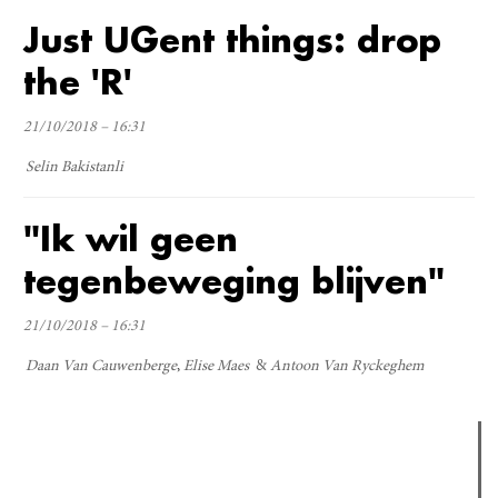
Just UGent things: drop
the 'R'
21/10/2018 – 16:31
Selin Bakistanli
"Ik wil geen
tegenbeweging blijven"
21/10/2018 – 16:31
Daan Van Cauwenberge
Elise Maes
Antoon Van Ryckeghem
Verder lezen
Meest gelezen
Meest recent
(actieve tabblad)