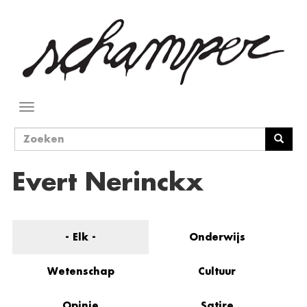
Overslaan
en
naar
de
inhoud
gaan
Navigatie
wisselen
Zoekveld
Zoeken
Evert Nerinckx
- Elk -
Onderwijs
Wetenschap
Cultuur
Opinie
Satire