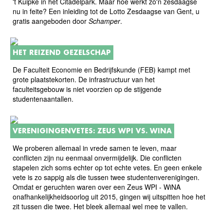
't Kuipke in het Citadelpark. Maar hoe werkt zo'n zesdaagse
nu in feite? Een inleiding tot de Lotto Zesdaagse van Gent, u
gratis aangeboden door
Schamper
.
HET REIZEND GEZELSCHAP
De Faculteit Economie en Bedrijfskunde (FEB) kampt met
grote plaatstekorten. De infrastructuur van het
faculteitsgebouw is niet voorzien op de stijgende
studentenaantallen.
VERENIGINGENVETES: ZEUS WPI VS. WINA
We proberen allemaal in vrede samen te leven, maar
conflicten zijn nu eenmaal onvermijdelijk. Die conflicten
stapelen zich soms echter op tot echte vetes. En geen enkele
vete is zo sappig als die tussen twee studentenverenigingen.
Omdat er geruchten waren over een Zeus WPI - WiNA
onafhankelijkheidsoorlog uit 2015, gingen wij uitspitten hoe het
zit tussen die twee. Het bleek allemaal wel mee te vallen.