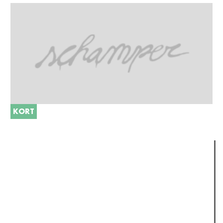
KORT
Verder lezen
Meest gelezen
(actieve tabblad)
Meest recent
Recensie: The Odyssey
The Odyssey: Interview met classica professor Sels
Jelle Denturck (Dressed Like Boys): "Als we 'Stonewall
Riots Forever' nu live brengen, voelt dat echt als een