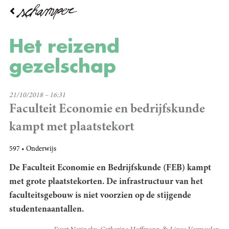
Overslaan
en
naar
de
Het reizend
inhoud
gaan
gezelschap
21/10/2018 – 16:31
Faculteit Economie en bedrijfskunde
kampt met plaatstekort
597
Onderwijs
De Faculteit Economie en Bedrijfskunde (FEB) kampt
met grote plaatstekorten. De infrastructuur van het
faculteitsgebouw is niet voorzien op de stijgende
studentenaantallen.