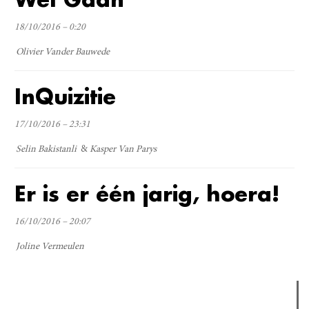
18/10/2016 – 0:20
Olivier Vander Bauwede
InQuizitie
17/10/2016 – 23:31
Selin Bakistanli
Kasper Van Parys
Er is er één jarig, hoera!
16/10/2016 – 20:07
Joline Vermeulen
Verder lezen