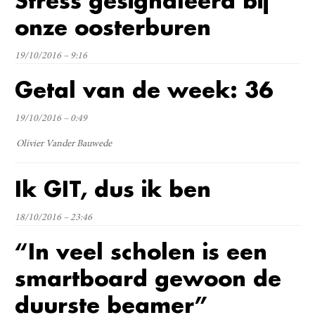
Stress gesignaleerd bij
onze oosterburen
19/10/2016 – 9:16
Getal van de week: 36
19/10/2016 – 0:49
Olivier Vander Bauwede
Ik GIT, dus ik ben
18/10/2016 – 23:46
“In veel scholen is een
smartboard gewoon de
duurste beamer”