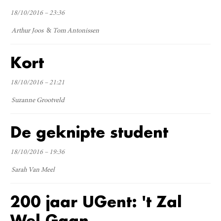
18/10/2016 – 23:36
Arthur Joos
Tom Antonissen
Kort
18/10/2016 – 21:21
Suzanne Grootveld
De geknipte student
18/10/2016 – 19:36
Sarah Van Meel
200 jaar UGent: 't Zal
Wel Gaan