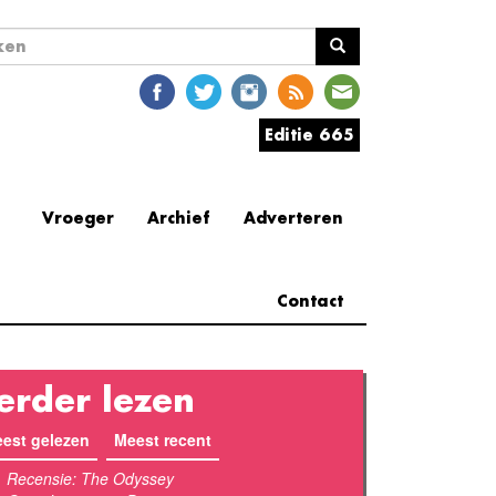
ekveld
en
Editie 665
Vroeger
Archief
Adverteren
Contact
erder lezen
est gelezen
(actieve tabblad)
Meest recent
Recensie: The Odyssey