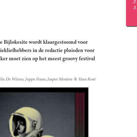
e Bijlokesite wordt klaargestoomd voor
ekliefhebbers in de redactie pluisden voor
zeker moet zien op het meest groovy festival
lie De Winne
Joppe Frans
Jasper Mouton
Yana Rosé