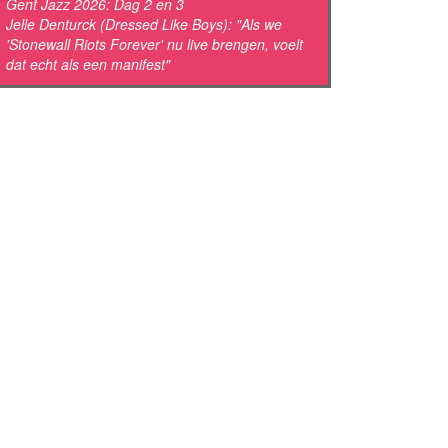
Gent Jazz 2026: Dag 2 en 3
Jelle Denturck (Dressed Like Boys): "Als we
'Stonewall Riots Forever' nu live brengen, voelt
dat echt als een manifest"