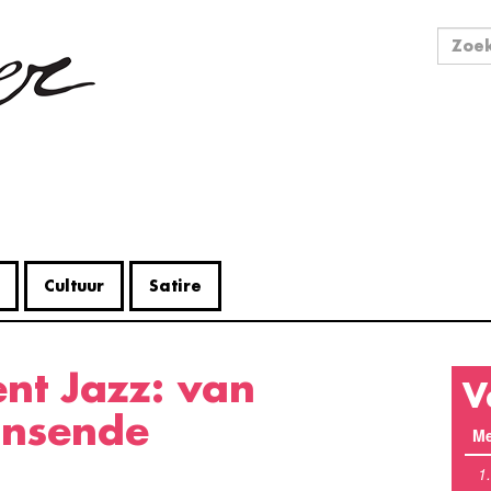
Zo
Zoek
Cultuur
Satire
V
dansende
Me