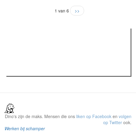
1 van 6
>>
Verder lezen
Meest gelezen
(actieve tabblad)
Meest recent
Recensie: The Odyssey
The Odyssey: Interview met classica professor Sels
Gent Jazz 2026: Dag 2 en 3
Dino's zijn de maks. Mensen die ons
liken op Facebook
en
volgen
op Twitter
ook.
Werken bij schamper