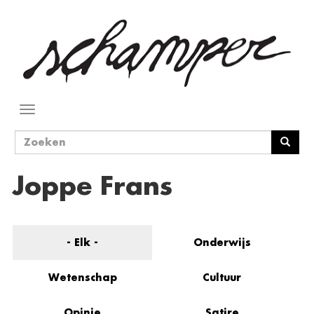
Overslaan
en
naar
de
inhoud
gaan
Navigatie
wisselen
Zoekveld
Zoeken
Joppe Frans
- Elk -
Onderwijs
Wetenschap
Cultuur
Opinie
Satire