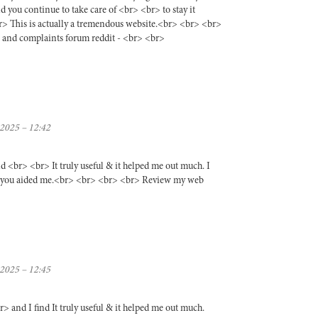
d you continue to take care of <br> <br> to stay it
br> This is actually a tremendous website.<br> <br> <br>
ws and complaints forum reddit - <br> <br>
 2025 – 12:42
ind <br> <br> It truly useful & it helped me out much. I
ke you aided me.<br> <br> <br> <br> Review my web
 2025 – 12:45
r> and I find It truly useful & it helped me out much.