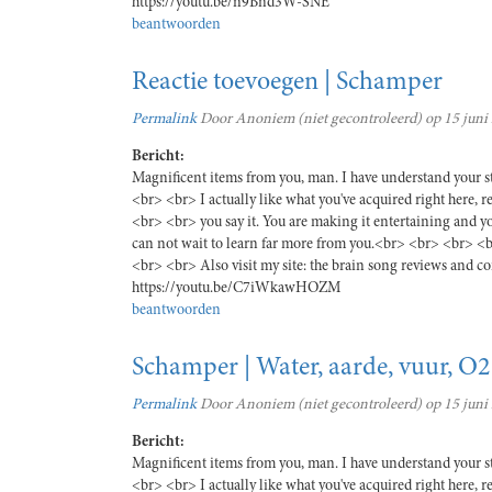
https://youtu.be/n9Bnd3W-SNE
beantwoorden
Reactie toevoegen | Schamper
Permalink
Door
Anoniem (niet gecontroleerd)
op 15 juni
Bericht:
Magnificent items from you, man. I have understand your st
<br> <br> I actually like what you've acquired right here, 
<br> <br> you say it. You are making it entertaining and you
can not wait to learn far more from you.<br> <br> <br> <b
<br> <br> Also visit my site: the brain song reviews and c
https://youtu.be/C7iWkawHOZM
beantwoorden
Schamper | Water, aarde, vuur, O2
Permalink
Door
Anoniem (niet gecontroleerd)
op 15 juni
Bericht:
Magnificent items from you, man. I have understand your st
<br> <br> I actually like what you've acquired right here, 