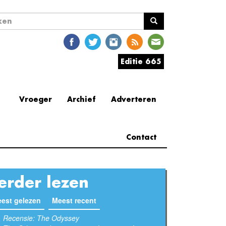
ekveld
en
Editie 665
Vroeger
Archief
Adverteren
Contact
erder lezen
est gelezen
(actieve tabblad)
Meest recent
Recensie: The Odyssey