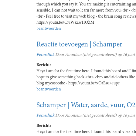
through which you say it. You are making it entertaining an
sensible. I can not wait to learn far more from you.<br> <
<br> Feel free to visit my web blog - the brain song revie
https://youtu.be/C7iWkawHOZM
beantwoorden
Reactie toevoegen | Schamper
Permalink
Door
Anoniem (niet gecontroleerd)
op 16 juni
Bericht:
Heya i am for the first time here. I found this board and I f
hope to give something back <br> <br> and aid others li
blog mycosoothe - https://youtu.be/9OaEs678upc
beantwoorden
Schamper | Water, aarde, vuur, O2
Permalink
Door
Anoniem (niet gecontroleerd)
op 16 juni
Bericht:
Heya i am for the first time here. I found this board <br> <b