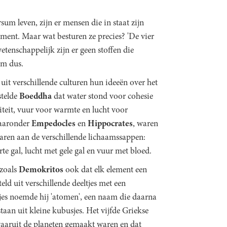
sum leven, zijn er mensen die in staat zijn
ment. Maar wat besturen ze precies? 'De vier
etenschappelijk zijn er geen stoffen die
em dus.
it verschillende culturen hun ideeën over het
stelde
Boeddha
dat water stond voor cohesie
iliteit, vuur voor warmte en lucht voor
 waaronder
Empedocles
en
Hippocrates
, waren
aren aan de verschillende lichaamssappen:
e gal, lucht met gele gal en vuur met bloed.
 zoals
Demokritos
ook dat elk element een
ld uit verschillende deeltjes met een
tjes noemde hij 'atomen', een naam die daarna
taan uit kleine kubusjes. Het vijfde Griekse
waaruit de planeten gemaakt waren en dat