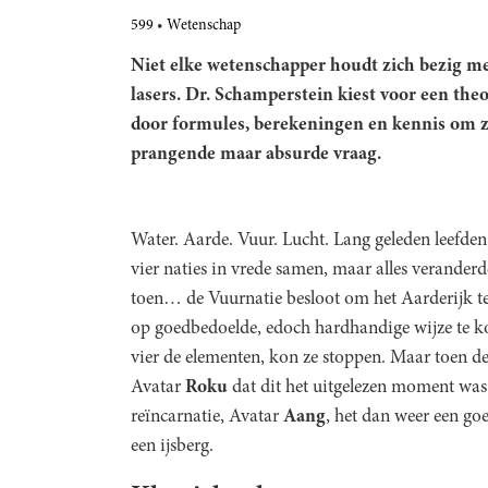
599
Wetenschap
Niet elke wetenschapper houdt zich bezig met
lasers. Dr. Schamperstein kiest voor een the
door formules, berekeningen en kennis om zij
prangende maar absurde vraag.
Water. Aarde. Vuur. Lucht. Lang geleden leefden
vier naties in vrede samen, maar alles veranderd
toen… de Vuurnatie besloot om het Aarderijk te
op goedbedoelde, edoch hardhandige wijze te kol
vier de elementen, kon ze stoppen. Maar toen d
Avatar
Roku
dat dit het uitgelezen moment wa
reïncarnatie, Avatar
Aang
, het dan weer een go
een ijsberg.