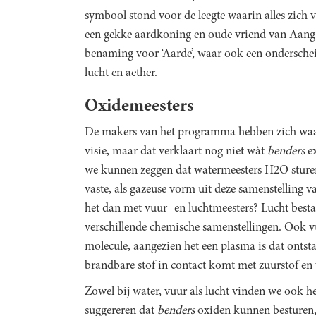
symbool stond voor de leegte waarin alles zic
een gekke aardkoning en oude vriend van Aang,
benaming voor ‘Aarde’, waar ook een onderschei
lucht en aether.
Oxidemeesters
De makers van het programma hebben zich waars
visie, maar dat verklaart nog niet wàt
benders
ex
we kunnen zeggen dat watermeesters H2O sturen,
vaste, als gazeuse vorm uit deze samenstelling v
het dan met vuur- en luchtmeesters? Lucht bestaa
verschillende chemische samenstellingen. Ook vu
molecule, aangezien het een plasma is dat ontst
brandbare stof in contact komt met zuurstof en
Zowel bij water, vuur als lucht vinden we ook 
suggereren dat
benders
oxiden kunnen besturen,