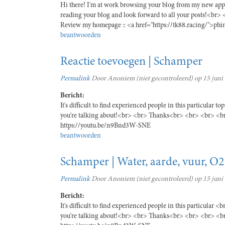
Hi there! I'm at work browsing your blog from my new app
reading your blog and look forward to all your posts!<br
Review my homepage :: <a href="https://tk88.racing/">ph
beantwoorden
Reactie toevoegen | Schamper
Permalink
Door
Anoniem (niet gecontroleerd)
op 15 juni
Bericht:
It's difficult to find experienced people in this particular
you're talking about!<br> <br> Thanks<br> <br> <br> <br> 
https://youtu.be/n9Bnd3W-SNE
beantwoorden
Schamper | Water, aarde, vuur, O2
Permalink
Door
Anoniem (niet gecontroleerd)
op 15 juni
Bericht:
It's difficult to find experienced people in this particular
you're talking about!<br> <br> Thanks<br> <br> <br> <br> Fe