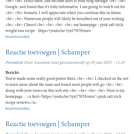
<br> <br> Hello there, just become alert to your blog through <br> <br>
Google, and found that it's truly informative. I am going to watch out for
<br> <br> brussels. I will appreciate when you continue this in future.
<br> <br> Numerous people will likely be benefited out of your writing.
<br> <br> Cheers!<br> <br> <br> <br> my homepage :: pink salt trick
weight loss recipe - https://youtu.be/3yxl7WHrmro
beantwoorden
Reactie toevoegen | Schamper
Permalink
Door
Anoniem (niet gecontroleerd)
op 28 juni 2025 – 11:25
Bericht:
You've made some really good points there.<br> <br> I checked on the net
to learn more about the issue and found most people will go <br> <br>
along with your views on this web site.<br> <br> <br> <br> Here is my
homepage ... <a href="https://youtu.be/3yxl7WHrmro">pink salt trick
recipe reviews</a>
beantwoorden
Reactie toevoegen | Schamper