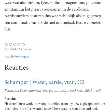
waarvan aluminium, ijzer, sodium, magnesium, potassium
en titanium het meest voorkomen in de aardkorst.
Aardstuurders besturen dus waarschijnlijk als enige groep
een combinatie van oxide met een metaal. Best wel
metal
,
dus.
Gemiddeld:
5
(
1
stem)
Reactie toevoegen
Reacties
Schamper | Water, aarde, vuur, O2
Permalink
Door
Anoniem (niet gecontroleerd)
op 3 maart 2025 – 6:55
Bericht:
Hi there! I'm at work browsing your blog from my new apple iphone!<br>
<br> <br> <br> Just wanted to say I love reading your blog and look