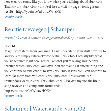
however, you sound like you know what you're talking about!<br> <br>
Thanks<br> <br> <br> <br> Feel free to visit my page :: tonic greens
results - https://youtu.be/n9Bnd3W-SNE
beantwoorden
Reactie toevoegen | Schamper
Permalink
Door
Anoniem (niet gecontroleerd)
op 15 juni 2025 – 21:41
Bericht:
Magnificent items from you, man. I have understand your stuff previous to
and you are simply extremely wonderful.<br> <br> I actually like what
you've acquired right here, really like what you're saying and the way
through which <br> <br> you say it. You are making it entertaining and
you continue to take care of to stay <br> <br> it sensible. I can not wait to
learn far more from you.<br> <br> <br> <br> This is actually a
tremendous website.<br> <br> <br> <br> Also visit my site: the brain
song reviews and complaints forum reddit -
https://youtu.be/C7iWkawHOZM
beantwoorden
Schamper | Water, aarde, vuur, O2