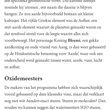
een specifieke geometrische vorm. Die kleinste deeltjes
noemde hij 'atomen', een naam die daarna is blijven
hangen. Zo zou aarde bijvoorbeeld bestaan uit kleine
kubusjes. Het vijfde Griekse element was de Aether, een
niet-aards element waaruit de planeten gemaakt waren en
dat symbool stond voor de leegte waarin alles zich
voortbeweegt. Het personage Koning
Bhumi
, een gekke
aardkoning en oude vriend van Aang, is dan weer gebaseerd
op de Hindoeïstische benaming voor ‘Aarde’, waar ook een
onderscheid werd gemaakt tussen water, aarde, vuur, lucht
en aether.
Oxidemeesters
De makers van het programma hebben zich waarschijnlijk
vooral gebaseerd op deze klassieke visie, maar dat verklaart
nog niet wàt
benders
exact sturen. Sturen ze moleculen? Dan
zouden we kunnen zeggen dat watermeesters H2O sturen,