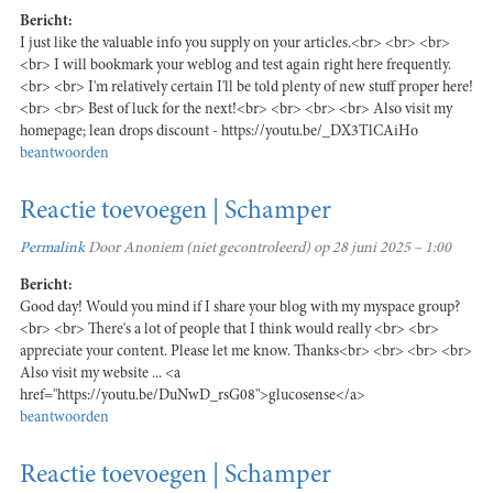
Bericht:
I just like the valuable info you supply on your articles.<br> <br> <br>
<br> I will bookmark your weblog and test again right here frequently.
<br> <br> I'm relatively certain I'll be told plenty of new stuff proper here!
<br> <br> Best of luck for the next!<br> <br> <br> <br> Also visit my
homepage; lean drops discount - https://youtu.be/_DX3TlCAiHo
beantwoorden
Reactie toevoegen | Schamper
Permalink
Door
Anoniem (niet gecontroleerd)
op 28 juni 2025 – 1:00
Bericht:
Good day! Would you mind if I share your blog with my myspace group?
<br> <br> There's a lot of people that I think would really <br> <br>
appreciate your content. Please let me know. Thanks<br> <br> <br> <br>
Also visit my website ... <a
href="https://youtu.be/DuNwD_rsG08">glucosense</a>
beantwoorden
Reactie toevoegen | Schamper