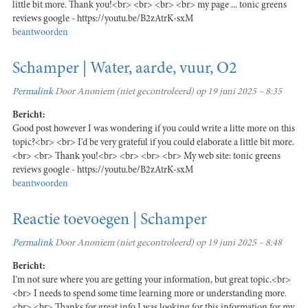
little bit more. Thank you!<br> <br> <br> <br> my page ... tonic greens
reviews google - https://youtu.be/B2zAtrK-sxM
beantwoorden
Schamper | Water, aarde, vuur, O2
Permalink
Door
Anoniem (niet gecontroleerd)
op 19 juni 2025 – 8:35
Bericht:
Good post however I was wondering if you could write a litte more on this
topic?<br> <br> I'd be very grateful if you could elaborate a little bit more.
<br> <br> Thank you!<br> <br> <br> <br> My web site: tonic greens
reviews google - https://youtu.be/B2zAtrK-sxM
beantwoorden
Reactie toevoegen | Schamper
Permalink
Door
Anoniem (niet gecontroleerd)
op 19 juni 2025 – 8:48
Bericht:
I'm not sure where you are getting your information, but great topic.<br>
<br> I needs to spend some time learning more or understanding more.