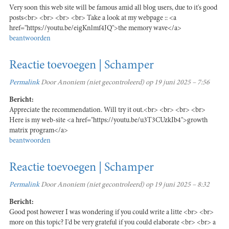
Very soon this web site will be famous amid all blog users, due to it's good
posts<br> <br> <br> <br> Take a look at my webpage :: <a
href="https://youtu.be/eigKnlmf4JQ">the memory wave</a>
beantwoorden
Reactie toevoegen | Schamper
Permalink
Door
Anoniem (niet gecontroleerd)
op 19 juni 2025 – 7:56
Bericht:
Appreciate the recommendation. Will try it out.<br> <br> <br> <br>
Here is my web-site <a href="https://youtu.be/u3T3CUzkIb4">growth
matrix program</a>
beantwoorden
Reactie toevoegen | Schamper
Permalink
Door
Anoniem (niet gecontroleerd)
op 19 juni 2025 – 8:32
Bericht:
Good post however I was wondering if you could write a litte <br> <br>
more on this topic? I'd be very grateful if you could elaborate <br> <br> a