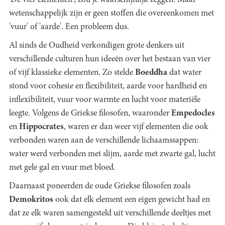
'De vier elementen', zou je waarschijnlijk zeggen. Maar
wetenschappelijk zijn er geen stoffen die overeenkomen met
'vuur' of 'aarde'. Een probleem dus.
Al sinds de Oudheid verkondigen grote denkers uit
verschillende culturen hun ideeën over het bestaan van vier
of vijf klassieke elementen. Zo stelde
Boeddha
dat water
stond voor cohesie en flexibiliteit, aarde voor hardheid en
inflexibiliteit, vuur voor warmte en lucht voor materiële
leegte. Volgens de Griekse filosofen, waaronder
Empedocles
en
Hippocrates
, waren er dan weer vijf elementen die ook
verbonden waren aan de verschillende lichaamssappen:
water werd verbonden met slijm, aarde met zwarte gal, lucht
met gele gal en vuur met bloed.
Daarnaast poneerden de oude Griekse filosofen zoals
Demokritos
ook dat elk element een eigen gewicht had en
dat ze elk waren samengesteld uit verschillende deeltjes met