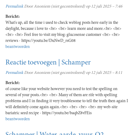
Permalink
Door
Anoniem (niet gecontroleerd)
op 12 juli 2025 – 7:46
Bericht:
What's up, all the time i used to check weblog posts here early in the
daylight, because i love to <br> <br> learn more and more.<br> <br>
<br> <br> Feel free to visit my blog: glucosense customer <br> <br>
reviews - https://youtu.be/DuNwD_rsG08
beantwoorden
Reactie toevoegen | Schamper
Permalink
Door
Anoniem (niet gecontroleerd)
op 12 juli 2025 – 8:11
Bericht:
of course like your website however you need to test the spelling on
several of your posts.<br> <br> Many of them are rife with spelling
problems and I in finding it very troublesome to tell the truth then again I
will definitely come again again.<br> <br> <br> <br> my web-site
bariatric seed recipe - https://youtu.be/baqbZ8vFEis
beantwoorden