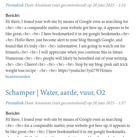
Permalink
Door
Anoniem (niet gecontroleerd)
op 28 juni 2025 – 1:54
Bericht:
Hi there, I found your web site by means of Google even as searching for
<br> <br> a comparable matter, your website got here up, it appears to be
like great.<br> <br> I have bookmarked it in my google bookmarks.<br>
<br> Hello there, just become alert to your blog through Google, and
found that it's truly <br> <br> informative. I am going to watch out for
brussels.<br> <br> I will appreciate when you continue this in future.
Numerous <br> <br> people will likely be benefited out of your writing.
<br> <br> Cheers!<br> <br> <br> <br> Stop by my blog: pink salt trick
weight loss recipe - <br> <br> https://youtu.be/3yxl7WHrmro
beantwoorden
Schamper | Water, aarde, vuur, O2
Permalink
Door
Anoniem (niet gecontroleerd)
op 28 juni 2025 – 1:57
Bericht:
Hi there, I found your web site by means of Google even as searching
<br> <br> for a comparable matter, your website got here up, it appears to
be like great.<br> <br> I have bookmarked it in my google bookmarks.