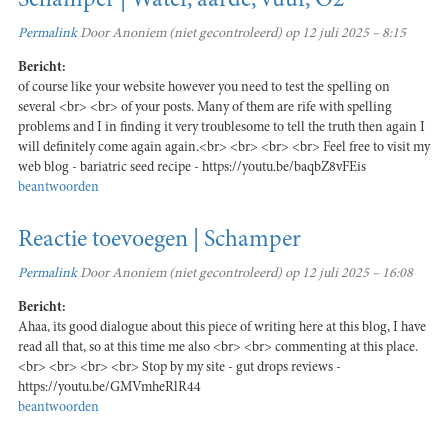
Schamper | Water, aarde, vuur, O2
Permalink
Door
Anoniem (niet gecontroleerd)
op 12 juli 2025 – 8:15
Bericht:
of course like your website however you need to test the spelling on
several <br> <br> of your posts. Many of them are rife with spelling
problems and I in finding it very troublesome to tell the truth then again I
will definitely come again again.<br> <br> <br> <br> Feel free to visit my
web blog - bariatric seed recipe - https://youtu.be/baqbZ8vFEis
beantwoorden
Reactie toevoegen | Schamper
Permalink
Door
Anoniem (niet gecontroleerd)
op 12 juli 2025 – 16:08
Bericht:
Ahaa, its good dialogue about this piece of writing here at this blog, I have
read all that, so at this time me also <br> <br> commenting at this place.
<br> <br> <br> <br> Stop by my site - gut drops reviews -
https://youtu.be/GMVmheRlR44
beantwoorden