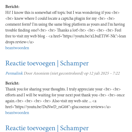
Bericht:
Hi! I know this is somewhat off topic but I was wondering if you <br>
<br> knew where I could locate a captcha plugin for my <br> <br>
comment form? I'm using the same blog platform as yours and I'm having
trouble finding one?<br> <br> Thanks a lot!<br> <br> <br> <br> Feel
free to visit my web blog - <a href="https://youtu.be/xLbuETlW-Nk">lean
drops review</a>
beantwoorden
Reactie toevoegen | Schamper
Permalink
Door
Anoniem (niet gecontroleerd)
op 12 juli 2025 – 7:22
Bericht:
Thank you for sharing your thoughts. I truly appreciate your <br> <br>
efforts and I will be waiting for your next post thank you <br> <br> once
again.<br> <br> <br> <br> Also visit my web-site ... <a
href="https://youtu.be/DuNwD_rsG08">glucosense reviews</a>
beantwoorden
Reactie toevoegen | Schamper