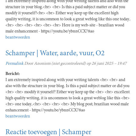
I am extremely inspired along with your writing talents and also with the
structure in your blog.<br> <br> Is this a paid subject matter or did you
modify it yourself?<br> <br> Either way keep up the excellent high
quality writing, it is uncommon to look a great weblog like this one today..
<br> <br> <br> <br> <br> <br> Here is my web-site - brazilian wood
male enhancement - https://youtu.be/ybnnCCX78ao
beantwoorden
Schamper | Water, aarde, vuur, O2
Permalink
Door
Anoniem (niet gecontroleerd)
op 26 juni 2025 – 19:47
Bericht:
I am extremely inspired along with your writing talents <br> <br> and
also with the structure in your blog. Is this a paid subject matter or did you
<br> <br> modify it yourself? Either way keep up the <br> <br> excellent
high quality writing, it is uncommon to look a great weblog like this <br>
<br> one today..<br> <br> <br> <br> My blog post; brazilian wood male
enhancement - https://youtu.be/ybnnCCX78ao
beantwoorden
Reactie toevoegen | Schamper