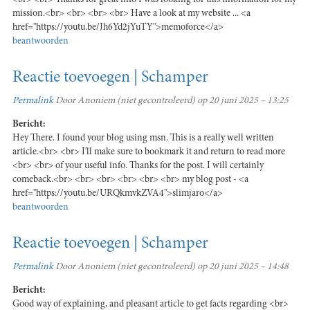
<br> <br> Thanks for great info I was looking for this information for my
mission.<br> <br> <br> <br> Have a look at my website ... <a
href="https://youtu.be/Jh6Yd2jYuTY">memoforce</a>
beantwoorden
Reactie toevoegen | Schamper
Permalink
Door
Anoniem (niet gecontroleerd)
op 20 juni 2025 – 13:25
Bericht:
Hey There. I found your blog using msn. This is a really well written
article.<br> <br> I'll make sure to bookmark it and return to read more
<br> <br> of your useful info. Thanks for the post. I will certainly
comeback.<br> <br> <br> <br> <br> <br> my blog post - <a
href="https://youtu.be/URQkmvkZVA4">slimjaro</a>
beantwoorden
Reactie toevoegen | Schamper
Permalink
Door
Anoniem (niet gecontroleerd)
op 20 juni 2025 – 14:48
Bericht:
Good way of explaining, and pleasant article to get facts regarding <br>