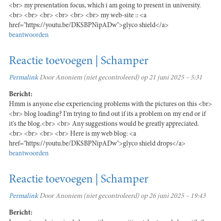
<br> my presentation focus, which i am going to present in university.
<br> <br> <br> <br> <br> <br> my web-site :: <a
href="https://youtu.be/DKSBPNipADw">glyco shield</a>
beantwoorden
Reactie toevoegen | Schamper
Permalink
Door
Anoniem (niet gecontroleerd)
op 21 juni 2025 – 5:31
Bericht:
Hmm is anyone else experiencing problems with the pictures on this <br>
<br> blog loading? I'm trying to find out if its a problem on my end or if
it's the blog.<br> <br> Any suggestions would be greatly appreciated.
<br> <br> <br> <br> Here is my web blog: <a
href="https://youtu.be/DKSBPNipADw">glyco shield drops</a>
beantwoorden
Reactie toevoegen | Schamper
Permalink
Door
Anoniem (niet gecontroleerd)
op 26 juni 2025 – 19:43
Bericht: