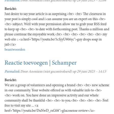
Permalink
Door
Anoniem (niet gecontroleerd)
op 28 juni 2025 – 12:08
Bericht:
Just desire to say your article is as surprising.<br> <br> The clearness in
your post is simply cool and i can assume you are an expert on this <br>
<br> subject. Well with your permission allow me to grab your RSS feed
to keep up <br> <br> to date with forthcoming post. Thanks a million and
please continue the enjoyable work.<br> <br> <br> <br> <br> <br> my
web site :: <a href="https://youtu.be/5cSjyU906yc">guy drops soap in
jail</a>
beantwoorden
Reactie toevoegen | Schamper
Permalink
Door
Anoniem (niet gecontroleerd)
op 29 juni 2025 – 14:13
Bericht:
We are a group of volunteers and opening a brand <br> <br> new scheme
in our community. Your website offered us with valuable info to <br>
<br> work on. You have done an impressive activity and our whole
community shall be thankful <br> <br> to you.<br> <br> <br> <br> Feel
free to visit my site ... <a
href="https://youtu.be/DuNwD_rsG08">glucosense review</a>