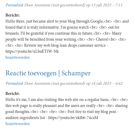
Permalink
Door
Anoniem (niet gecontroleerd)
op 13 juli 2025 – 7:11
Bericht:
Hello there, just became alert to your blog through Google,<br> <br> and
found that it is truly informative. I'm gonna watch <br> <br> out for
brussels. I'll be grateful if you continue this in future.<br> <br> Many
people will be benefited from your writing.<br> <br> Cheers!<br> <br>
<br> <br> Review my web blog lean drops customer service -
https://youtu.be/xLbuETlW-Nk
beantwoorden
Reactie toevoegen | Schamper
Permalink
Door
Anoniem (niet gecontroleerd)
op 14 juli 2025 – 4:42
Bericht:
Hello it's me, I am also visiting this web site on a regular basis, <br> <br>
this web page is really pleasant and the users are really <br> <br> sharing
good thoughts.<br> <br> <br> <br> Feel free to visit my blog post -
audizen ingredients list - https://youtu.be/zkfb6-74csM
beantwoorden