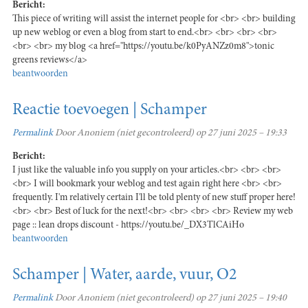
Bericht:
This piece of writing will assist the internet people for <br> <br> building
up new weblog or even a blog from start to end.<br> <br> <br> <br>
<br> <br> my blog <a href="https://youtu.be/k0PyANZz0m8">tonic
greens reviews</a>
beantwoorden
Reactie toevoegen | Schamper
Permalink
Door
Anoniem (niet gecontroleerd)
op 27 juni 2025 – 19:33
Bericht:
I just like the valuable info you supply on your articles.<br> <br> <br>
<br> I will bookmark your weblog and test again right here <br> <br>
frequently. I'm relatively certain I'll be told plenty of new stuff proper here!
<br> <br> Best of luck for the next!<br> <br> <br> <br> Review my web
page :: lean drops discount - https://youtu.be/_DX3TlCAiHo
beantwoorden
Schamper | Water, aarde, vuur, O2
Permalink
Door
Anoniem (niet gecontroleerd)
op 27 juni 2025 – 19:40