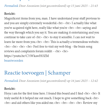
Permalink
Door
Anoniem (niet gecontroleerd)
op 15 juni 2025 – 21:43
Bericht:
Magnificent items from you, man. I have understand your stuff previous to
and you are simply extremely wonderful.<br> <br> I actually like what
you've acquired right here, really like what you're <br> <br> saying and
the way through which you say it. You are making it entertaining and you
continue to take care of <br> <br> to stay it sensible. I can not wait to
learn far more from you.<br> <br> This is actually a tremendous website.
<br> <br> <br> <br> Feel free to visit my web blog - the brain song
reviews and complaints forum reddit - <br> <br>
https://youtu.be/C7iWkawHOZM
beantwoorden
Reactie toevoegen | Schamper
Permalink
Door
Anoniem (niet gecontroleerd)
op 16 juni 2025 – 12:42
Bericht:
Heya i am for the first time here. I found this board and I find <br> <br> It
truly useful & it helped me out much. I hope to give something back <br>
<br> and aid others like you aided me.<br> <br> <br> <br> Review my