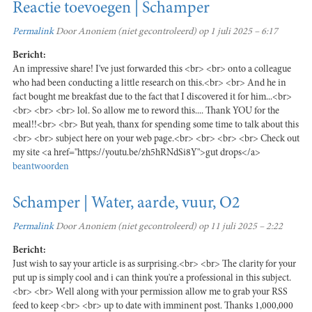
Reactie toevoegen | Schamper
Permalink
Door
Anoniem (niet gecontroleerd)
op 1 juli 2025 – 6:17
Bericht:
An impressive share! I've just forwarded this <br> <br> onto a colleague
who had been conducting a little research on this.<br> <br> And he in
fact bought me breakfast due to the fact that I discovered it for him...<br>
<br> <br> <br> lol. So allow me to reword this.... Thank YOU for the
meal!!<br> <br> But yeah, thanx for spending some time to talk about this
<br> <br> subject here on your web page.<br> <br> <br> <br> Check out
my site <a href="https://youtu.be/zh5hRNdSi8Y">gut drops</a>
beantwoorden
Schamper | Water, aarde, vuur, O2
Permalink
Door
Anoniem (niet gecontroleerd)
op 11 juli 2025 – 2:22
Bericht:
Just wish to say your article is as surprising.<br> <br> The clarity for your
put up is simply cool and i can think you're a professional in this subject.
<br> <br> Well along with your permission allow me to grab your RSS
feed to keep <br> <br> up to date with imminent post. Thanks 1,000,000