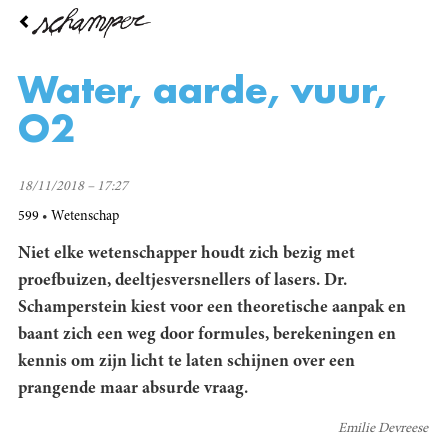
Overslaan
en
naar
de
Water, aarde, vuur,
inhoud
gaan
O2
18/11/2018 – 17:27
599
Wetenschap
Niet elke wetenschapper houdt zich bezig met
proefbuizen, deeltjesversnellers of lasers. Dr.
Schamperstein kiest voor een theoretische aanpak en
baant zich een weg door formules, berekeningen en
kennis om zijn licht te laten schijnen over een
prangende maar absurde vraag.
Emilie Devreese