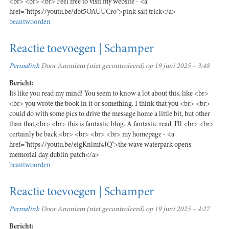
<br> <br> <br> Feel free to visit my website - <a
href="https://youtu.be/dbt5OAUUCro">pink salt trick</a>
beantwoorden
Reactie toevoegen | Schamper
Permalink
Door
Anoniem (niet gecontroleerd)
op 19 juni 2025 – 3:48
Bericht:
Its like you read my mind! You seem to know a lot about this, like <br>
<br> you wrote the book in it or something. I think that you <br> <br>
could do with some pics to drive the message home a little bit, but other
than that,<br> <br> this is fantastic blog. A fantastic read. I'll <br> <br>
certainly be back.<br> <br> <br> <br> my homepage - <a
href="https://youtu.be/eigKnlmf4JQ">the wave waterpark opens
memorial day dublin patch</a>
beantwoorden
Reactie toevoegen | Schamper
Permalink
Door
Anoniem (niet gecontroleerd)
op 19 juni 2025 – 4:27
Bericht: