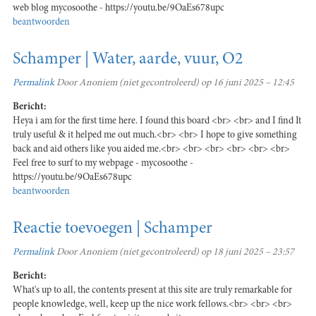
web blog mycosoothe - https://youtu.be/9OaEs678upc
beantwoorden
Schamper | Water, aarde, vuur, O2
Permalink
Door
Anoniem (niet gecontroleerd)
op 16 juni 2025 – 12:45
Bericht:
Heya i am for the first time here. I found this board <br> <br> and I find It
truly useful & it helped me out much.<br> <br> I hope to give something
back and aid others like you aided me.<br> <br> <br> <br> <br> <br>
Feel free to surf to my webpage - mycosoothe -
https://youtu.be/9OaEs678upc
beantwoorden
Reactie toevoegen | Schamper
Permalink
Door
Anoniem (niet gecontroleerd)
op 18 juni 2025 – 23:57
Bericht:
What's up to all, the contents present at this site are truly remarkable for
people knowledge, well, keep up the nice work fellows.<br> <br> <br>