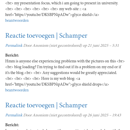
<br> my presentation focus, which i am going to present in university.
<br> <br> <br> <br> <br> <br> my web-site :: <a
href="https://youtu.be/DKSBPNipADw">glyco shield</a>
beantwoorden
Reactie toevoegen | Schamper
Permalink
Door
Anoniem (niet gecontroleerd)
op 21 juni 2025 – 5:31
Bericht:
Hmm is anyone else experiencing problems with the pictures on this <br>
<br> blog loading? I'm trying to find out if its a problem on my end or if
it's the blog.<br> <br> Any suggestions would be greatly appreciated.
<br> <br> <br> <br> Here is my web blog: <a
href="https://youtu.be/DKSBPNipADw">glyco shield drops</a>
beantwoorden
Reactie toevoegen | Schamper
Permalink
Door
Anoniem (niet gecontroleerd)
op 26 juni 2025 – 19:43
Bericht: