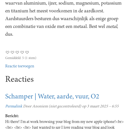
waarvan aluminium, ijzer, sodium, magnesium, potassium
en titanium het meest voorkomen in de aardkorst.
Aardstuurders besturen dus waarschijnlijk als enige groep
een combinatie van oxide met een metaal. Best wel
metal
,
dus.
Gemiddeld:
5
(
1
stem)
Reactie toevoegen
Reacties
Schamper | Water, aarde, vuur, O2
Permalink
Door
Anoniem (niet gecontroleerd)
op 3 maart 2025 – 6:55
Bericht:
Hi there! I'm at work browsing your blog from my new apple iphone!<br>
<br> <br> <br> Just wanted to say I love reading your blog and look