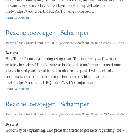
<br> <br> Thanks for great info I was looking for this information for my
mission.<br> <br> <br> <br> Have a look at my website ... <a
href="https://youtu.be/Jh6Yd2jYuTY">memoforce</a>
beantwoorden
Reactie toevoegen | Schamper
Permalink
Door
Anoniem (niet gecontroleerd)
op 20 juni 2025 – 13:25
Bericht:
Hey There. I found your blog using msn. This is a really well written
article.<br> <br> I'll make sure to bookmark it and return to read more
<br> <br> of your useful info. Thanks for the post. I will certainly
comeback.<br> <br> <br> <br> <br> <br> my blog post - <a
href="https://youtu.be/URQkmvkZVA4">slimjaro</a>
beantwoorden
Reactie toevoegen | Schamper
Permalink
Door
Anoniem (niet gecontroleerd)
op 20 juni 2025 – 14:48
Bericht:
Good way of explaining, and pleasant article to get facts regarding <br>