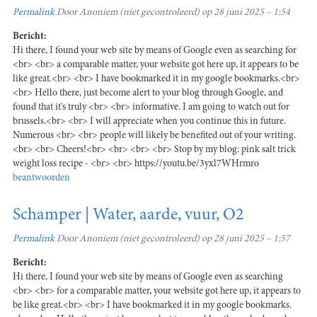
Permalink
Door
Anoniem (niet gecontroleerd)
op 28 juni 2025 – 1:54
Bericht:
Hi there, I found your web site by means of Google even as searching for
<br> <br> a comparable matter, your website got here up, it appears to be
like great.<br> <br> I have bookmarked it in my google bookmarks.<br>
<br> Hello there, just become alert to your blog through Google, and
found that it's truly <br> <br> informative. I am going to watch out for
brussels.<br> <br> I will appreciate when you continue this in future.
Numerous <br> <br> people will likely be benefited out of your writing.
<br> <br> Cheers!<br> <br> <br> <br> Stop by my blog: pink salt trick
weight loss recipe - <br> <br> https://youtu.be/3yxl7WHrmro
beantwoorden
Schamper | Water, aarde, vuur, O2
Permalink
Door
Anoniem (niet gecontroleerd)
op 28 juni 2025 – 1:57
Bericht:
Hi there, I found your web site by means of Google even as searching
<br> <br> for a comparable matter, your website got here up, it appears to
be like great.<br> <br> I have bookmarked it in my google bookmarks.