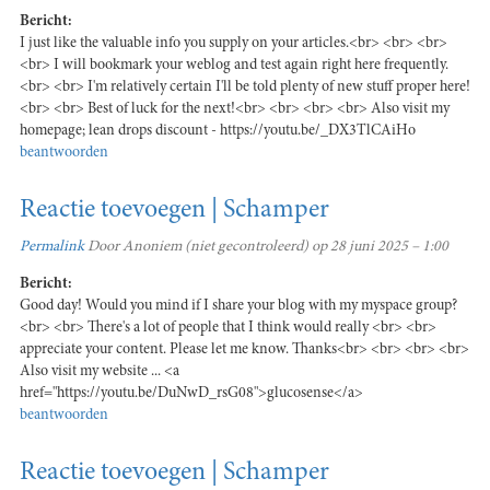
Bericht:
I just like the valuable info you supply on your articles.<br> <br> <br>
<br> I will bookmark your weblog and test again right here frequently.
<br> <br> I'm relatively certain I'll be told plenty of new stuff proper here!
<br> <br> Best of luck for the next!<br> <br> <br> <br> Also visit my
homepage; lean drops discount - https://youtu.be/_DX3TlCAiHo
beantwoorden
Reactie toevoegen | Schamper
Permalink
Door
Anoniem (niet gecontroleerd)
op 28 juni 2025 – 1:00
Bericht:
Good day! Would you mind if I share your blog with my myspace group?
<br> <br> There's a lot of people that I think would really <br> <br>
appreciate your content. Please let me know. Thanks<br> <br> <br> <br>
Also visit my website ... <a
href="https://youtu.be/DuNwD_rsG08">glucosense</a>
beantwoorden
Reactie toevoegen | Schamper