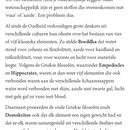
'De vier elementen', zou je waarschijnlijk zeggen. Maar
wetenschappelijk zijn er geen stoffen die overeenkomen met
'vuur' of 'aarde'. Een probleem dus.
Al sinds de Oudheid verkondigen grote denkers uit
verschillende culturen hun ideeën over het bestaan van vier
of vijf klassieke elementen. Zo stelde
Boeddha
dat water
stond voor cohesie en flexibiliteit, aarde voor hardheid en
inflexibiliteit, vuur voor warmte en lucht voor materiële
leegte. Volgens de Griekse filosofen, waaronder
Empedocles
en
Hippocrates
, waren er dan weer vijf elementen die ook
verbonden waren aan de verschillende lichaamssappen:
water werd verbonden met slijm, aarde met zwarte gal, lucht
met gele gal en vuur met bloed.
Daarnaast poneerden de oude Griekse filosofen zoals
Demokritos
ook dat elk element een eigen gewicht had en
dat ze elk waren samengesteld uit verschillende deeltjes met