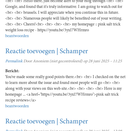
<br> <br> Hello there, just become alert to your blog through <br> <br>
Google, and found that it's truly informative. I am going to watch out for
<br> <br> brussels. I will appreciate when you continue this in future.
<br> <br> Numerous people will likely be benefited out of your writing.
<br> <br> Cheers!<br> <br> <br> <br> my homepage :: pink salt trick
weight loss recipe - https://youtu.be/3yxl7WHrmro
beantwoorden
Reactie toevoegen | Schamper
Permalink
Door
Anoniem (niet gecontroleerd)
op 28 juni 2025 – 11:25
Bericht:
You've made some really good points there.<br> <br> I checked on the net
to learn more about the issue and found most people will go <br> <br>
along with your views on this web site.<br> <br> <br> <br> Here is my
homepage ... <a href="https://youtu.be/3yxl7WHrmro">pink salt trick
recipe reviews</a>
beantwoorden
Reactie toevoegen | Schamper