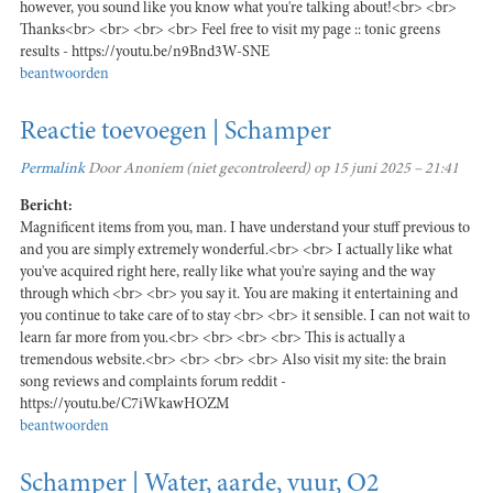
however, you sound like you know what you're talking about!<br> <br>
Thanks<br> <br> <br> <br> Feel free to visit my page :: tonic greens
results - https://youtu.be/n9Bnd3W-SNE
beantwoorden
Reactie toevoegen | Schamper
Permalink
Door
Anoniem (niet gecontroleerd)
op 15 juni 2025 – 21:41
Bericht:
Magnificent items from you, man. I have understand your stuff previous to
and you are simply extremely wonderful.<br> <br> I actually like what
you've acquired right here, really like what you're saying and the way
through which <br> <br> you say it. You are making it entertaining and
you continue to take care of to stay <br> <br> it sensible. I can not wait to
learn far more from you.<br> <br> <br> <br> This is actually a
tremendous website.<br> <br> <br> <br> Also visit my site: the brain
song reviews and complaints forum reddit -
https://youtu.be/C7iWkawHOZM
beantwoorden
Schamper | Water, aarde, vuur, O2