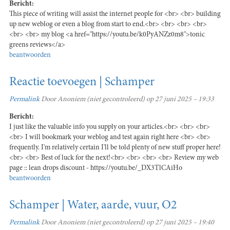
Bericht:
This piece of writing will assist the internet people for <br> <br> building
up new weblog or even a blog from start to end.<br> <br> <br> <br>
<br> <br> my blog <a href="https://youtu.be/k0PyANZz0m8">tonic
greens reviews</a>
beantwoorden
Reactie toevoegen | Schamper
Permalink
Door
Anoniem (niet gecontroleerd)
op 27 juni 2025 – 19:33
Bericht:
I just like the valuable info you supply on your articles.<br> <br> <br>
<br> I will bookmark your weblog and test again right here <br> <br>
frequently. I'm relatively certain I'll be told plenty of new stuff proper here!
<br> <br> Best of luck for the next!<br> <br> <br> <br> Review my web
page :: lean drops discount - https://youtu.be/_DX3TlCAiHo
beantwoorden
Schamper | Water, aarde, vuur, O2
Permalink
Door
Anoniem (niet gecontroleerd)
op 27 juni 2025 – 19:40