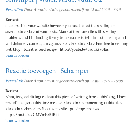
Schamper | Water, aarde, vuur, O2
Permalink
Door
Anoniem (niet gecontroleerd)
op 12 juli 2025 – 8:15
Bericht:
of course like your website however you need to test the spelling on
several <br> <br> of your posts. Many of them are rife with spelling
problems and I in finding it very troublesome to tell the truth then again I
will definitely come again again.<br> <br> <br> <br> Feel free to visit my
web blog - bariatric seed recipe - https://youtu.be/baqbZ8vFEis
beantwoorden
Reactie toevoegen | Schamper
Permalink
Door
Anoniem (niet gecontroleerd)
op 12 juli 2025 – 16:08
Bericht:
Ahaa, its good dialogue about this piece of writing here at this blog, I have
read all that, so at this time me also <br> <br> commenting at this place.
<br> <br> <br> <br> Stop by my site - gut drops reviews -
https://youtu.be/GMVmheRlR44
beantwoorden