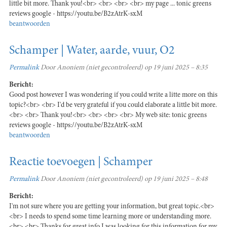
little bit more. Thank you!<br> <br> <br> <br> my page ... tonic greens
reviews google - https://youtu.be/B2zAtrK-sxM
beantwoorden
Schamper | Water, aarde, vuur, O2
Permalink
Door
Anoniem (niet gecontroleerd)
op 19 juni 2025 – 8:35
Bericht:
Good post however I was wondering if you could write a litte more on this
topic?<br> <br> I'd be very grateful if you could elaborate a little bit more.
<br> <br> Thank you!<br> <br> <br> <br> My web site: tonic greens
reviews google - https://youtu.be/B2zAtrK-sxM
beantwoorden
Reactie toevoegen | Schamper
Permalink
Door
Anoniem (niet gecontroleerd)
op 19 juni 2025 – 8:48
Bericht:
I'm not sure where you are getting your information, but great topic.<br>
<br> I needs to spend some time learning more or understanding more.