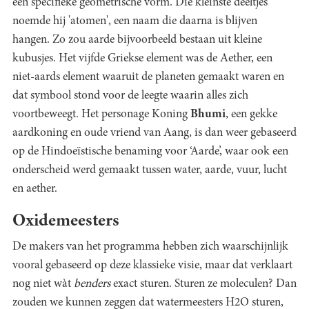
een specifieke geometrische vorm. Die kleinste deeltjes
noemde hij 'atomen', een naam die daarna is blijven
hangen. Zo zou aarde bijvoorbeeld bestaan uit kleine
kubusjes. Het vijfde Griekse element was de Aether, een
niet-aards element waaruit de planeten gemaakt waren en
dat symbool stond voor de leegte waarin alles zich
voortbeweegt. Het personage Koning
Bhumi
, een gekke
aardkoning en oude vriend van Aang, is dan weer gebaseerd
op de Hindoeïstische benaming voor ‘Aarde’, waar ook een
onderscheid werd gemaakt tussen water, aarde, vuur, lucht
en aether.
Oxidemeesters
De makers van het programma hebben zich waarschijnlijk
vooral gebaseerd op deze klassieke visie, maar dat verklaart
nog niet wàt
benders
exact sturen. Sturen ze moleculen? Dan
zouden we kunnen zeggen dat watermeesters H2O sturen,