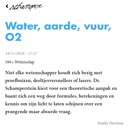
Overslaan
en
naar
de
Water, aarde, vuur,
inhoud
gaan
O2
18/11/2018 – 17:27
599
Wetenschap
Niet elke wetenschapper houdt zich bezig met
proefbuizen, deeltjesversnellers of lasers. Dr.
Schamperstein kiest voor een theoretische aanpak en
baant zich een weg door formules, berekeningen en
kennis om zijn licht te laten schijnen over een
prangende maar absurde vraag.
Emilie Devreese