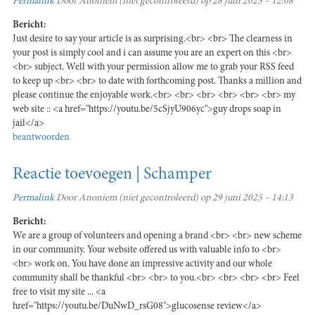
Permalink
Door
Anoniem (niet gecontroleerd)
op 28 juni 2025 – 12:08
Bericht:
Just desire to say your article is as surprising.<br> <br> The clearness in
your post is simply cool and i can assume you are an expert on this <br>
<br> subject. Well with your permission allow me to grab your RSS feed
to keep up <br> <br> to date with forthcoming post. Thanks a million and
please continue the enjoyable work.<br> <br> <br> <br> <br> <br> my
web site :: <a href="https://youtu.be/5cSjyU906yc">guy drops soap in
jail</a>
beantwoorden
Reactie toevoegen | Schamper
Permalink
Door
Anoniem (niet gecontroleerd)
op 29 juni 2025 – 14:13
Bericht:
We are a group of volunteers and opening a brand <br> <br> new scheme
in our community. Your website offered us with valuable info to <br>
<br> work on. You have done an impressive activity and our whole
community shall be thankful <br> <br> to you.<br> <br> <br> <br> Feel
free to visit my site ... <a
href="https://youtu.be/DuNwD_rsG08">glucosense review</a>