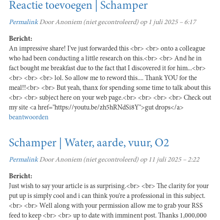
Reactie toevoegen | Schamper
Permalink
Door
Anoniem (niet gecontroleerd)
op 1 juli 2025 – 6:17
Bericht:
An impressive share! I've just forwarded this <br> <br> onto a colleague
who had been conducting a little research on this.<br> <br> And he in
fact bought me breakfast due to the fact that I discovered it for him...<br>
<br> <br> <br> lol. So allow me to reword this.... Thank YOU for the
meal!!<br> <br> But yeah, thanx for spending some time to talk about this
<br> <br> subject here on your web page.<br> <br> <br> <br> Check out
my site <a href="https://youtu.be/zh5hRNdSi8Y">gut drops</a>
beantwoorden
Schamper | Water, aarde, vuur, O2
Permalink
Door
Anoniem (niet gecontroleerd)
op 11 juli 2025 – 2:22
Bericht:
Just wish to say your article is as surprising.<br> <br> The clarity for your
put up is simply cool and i can think you're a professional in this subject.
<br> <br> Well along with your permission allow me to grab your RSS
feed to keep <br> <br> up to date with imminent post. Thanks 1,000,000