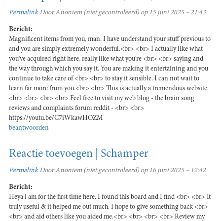
Permalink
Door
Anoniem (niet gecontroleerd)
op 15 juni 2025 – 21:43
Bericht:
Magnificent items from you, man. I have understand your stuff previous to
and you are simply extremely wonderful.<br> <br> I actually like what
you've acquired right here, really like what you're <br> <br> saying and
the way through which you say it. You are making it entertaining and you
continue to take care of <br> <br> to stay it sensible. I can not wait to
learn far more from you.<br> <br> This is actually a tremendous website.
<br> <br> <br> <br> Feel free to visit my web blog - the brain song
reviews and complaints forum reddit - <br> <br>
https://youtu.be/C7iWkawHOZM
beantwoorden
Reactie toevoegen | Schamper
Permalink
Door
Anoniem (niet gecontroleerd)
op 16 juni 2025 – 12:42
Bericht:
Heya i am for the first time here. I found this board and I find <br> <br> It
truly useful & it helped me out much. I hope to give something back <br>
<br> and aid others like you aided me.<br> <br> <br> <br> Review my