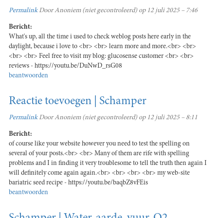
Permalink
Door
Anoniem (niet gecontroleerd)
op 12 juli 2025 – 7:46
Bericht:
What's up, all the time i used to check weblog posts here early in the
daylight, because i love to <br> <br> learn more and more.<br> <br>
<br> <br> Feel free to visit my blog: glucosense customer <br> <br>
reviews - https://youtu.be/DuNwD_rsG08
beantwoorden
Reactie toevoegen | Schamper
Permalink
Door
Anoniem (niet gecontroleerd)
op 12 juli 2025 – 8:11
Bericht:
of course like your website however you need to test the spelling on
several of your posts.<br> <br> Many of them are rife with spelling
problems and I in finding it very troublesome to tell the truth then again I
will definitely come again again.<br> <br> <br> <br> my web-site
bariatric seed recipe - https://youtu.be/baqbZ8vFEis
beantwoorden