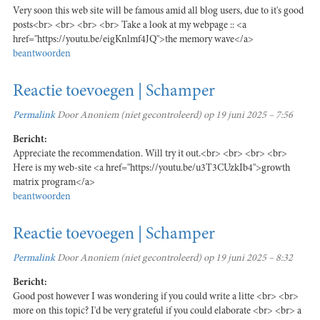
Very soon this web site will be famous amid all blog users, due to it's good
posts<br> <br> <br> <br> Take a look at my webpage :: <a
href="https://youtu.be/eigKnlmf4JQ">the memory wave</a>
beantwoorden
Reactie toevoegen | Schamper
Permalink
Door
Anoniem (niet gecontroleerd)
op 19 juni 2025 – 7:56
Bericht:
Appreciate the recommendation. Will try it out.<br> <br> <br> <br>
Here is my web-site <a href="https://youtu.be/u3T3CUzkIb4">growth
matrix program</a>
beantwoorden
Reactie toevoegen | Schamper
Permalink
Door
Anoniem (niet gecontroleerd)
op 19 juni 2025 – 8:32
Bericht:
Good post however I was wondering if you could write a litte <br> <br>
more on this topic? I'd be very grateful if you could elaborate <br> <br> a