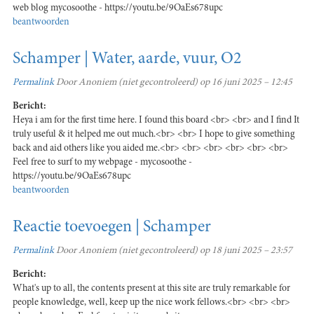
web blog mycosoothe - https://youtu.be/9OaEs678upc
beantwoorden
Schamper | Water, aarde, vuur, O2
Permalink
Door
Anoniem (niet gecontroleerd)
op 16 juni 2025 – 12:45
Bericht:
Heya i am for the first time here. I found this board <br> <br> and I find It
truly useful & it helped me out much.<br> <br> I hope to give something
back and aid others like you aided me.<br> <br> <br> <br> <br> <br>
Feel free to surf to my webpage - mycosoothe -
https://youtu.be/9OaEs678upc
beantwoorden
Reactie toevoegen | Schamper
Permalink
Door
Anoniem (niet gecontroleerd)
op 18 juni 2025 – 23:57
Bericht:
What's up to all, the contents present at this site are truly remarkable for
people knowledge, well, keep up the nice work fellows.<br> <br> <br>