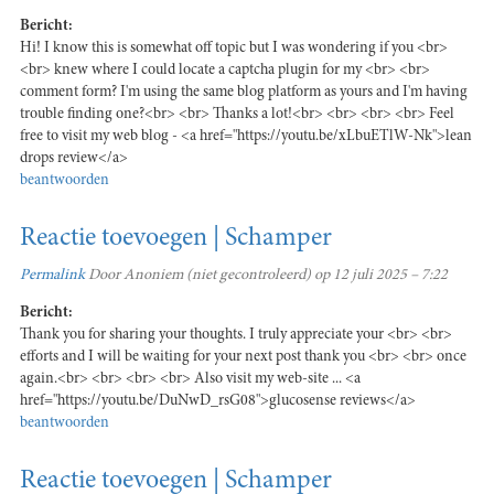
Bericht:
Hi! I know this is somewhat off topic but I was wondering if you <br>
<br> knew where I could locate a captcha plugin for my <br> <br>
comment form? I'm using the same blog platform as yours and I'm having
trouble finding one?<br> <br> Thanks a lot!<br> <br> <br> <br> Feel
free to visit my web blog - <a href="https://youtu.be/xLbuETlW-Nk">lean
drops review</a>
beantwoorden
Reactie toevoegen | Schamper
Permalink
Door
Anoniem (niet gecontroleerd)
op 12 juli 2025 – 7:22
Bericht:
Thank you for sharing your thoughts. I truly appreciate your <br> <br>
efforts and I will be waiting for your next post thank you <br> <br> once
again.<br> <br> <br> <br> Also visit my web-site ... <a
href="https://youtu.be/DuNwD_rsG08">glucosense reviews</a>
beantwoorden
Reactie toevoegen | Schamper