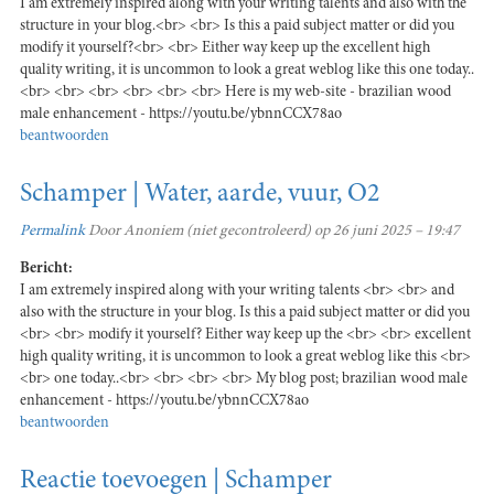
I am extremely inspired along with your writing talents and also with the
structure in your blog.<br> <br> Is this a paid subject matter or did you
modify it yourself?<br> <br> Either way keep up the excellent high
quality writing, it is uncommon to look a great weblog like this one today..
<br> <br> <br> <br> <br> <br> Here is my web-site - brazilian wood
male enhancement - https://youtu.be/ybnnCCX78ao
beantwoorden
Schamper | Water, aarde, vuur, O2
Permalink
Door
Anoniem (niet gecontroleerd)
op 26 juni 2025 – 19:47
Bericht:
I am extremely inspired along with your writing talents <br> <br> and
also with the structure in your blog. Is this a paid subject matter or did you
<br> <br> modify it yourself? Either way keep up the <br> <br> excellent
high quality writing, it is uncommon to look a great weblog like this <br>
<br> one today..<br> <br> <br> <br> My blog post; brazilian wood male
enhancement - https://youtu.be/ybnnCCX78ao
beantwoorden
Reactie toevoegen | Schamper