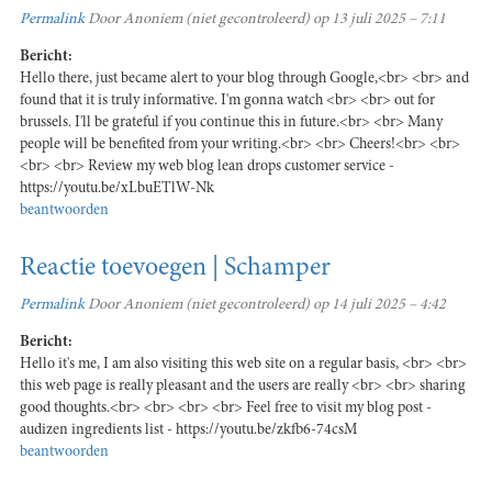
Permalink
Door
Anoniem (niet gecontroleerd)
op 13 juli 2025 – 7:11
Bericht:
Hello there, just became alert to your blog through Google,<br> <br> and
found that it is truly informative. I'm gonna watch <br> <br> out for
brussels. I'll be grateful if you continue this in future.<br> <br> Many
people will be benefited from your writing.<br> <br> Cheers!<br> <br>
<br> <br> Review my web blog lean drops customer service -
https://youtu.be/xLbuETlW-Nk
beantwoorden
Reactie toevoegen | Schamper
Permalink
Door
Anoniem (niet gecontroleerd)
op 14 juli 2025 – 4:42
Bericht:
Hello it's me, I am also visiting this web site on a regular basis, <br> <br>
this web page is really pleasant and the users are really <br> <br> sharing
good thoughts.<br> <br> <br> <br> Feel free to visit my blog post -
audizen ingredients list - https://youtu.be/zkfb6-74csM
beantwoorden