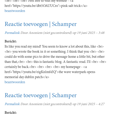
<br> <br> <br> Feel free to visit my website - <a
href="https://youtu.be/dbt5OAUUCro">pink salt trick</a>
beantwoorden
Reactie toevoegen | Schamper
Permalink
Door
Anoniem (niet gecontroleerd)
op 19 juni 2025 – 3:48
Bericht:
Its like you read my mind! You seem to know a lot about this, like <br>
<br> you wrote the book in it or something. I think that you <br> <br>
could do with some pics to drive the message home a little bit, but other
than that,<br> <br> this is fantastic blog. A fantastic read. I'll <br> <br>
certainly be back.<br> <br> <br> <br> my homepage - <a
href="https://youtu.be/eigKnlmf4JQ">the wave waterpark opens
memorial day dublin patch</a>
beantwoorden
Reactie toevoegen | Schamper
Permalink
Door
Anoniem (niet gecontroleerd)
op 19 juni 2025 – 4:27
Bericht: