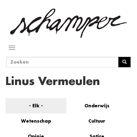
Overslaan
en
naar
de
inhoud
gaan
Navigatie
wisselen
Zoekveld
Zoeken
Linus Vermeulen
- Elk -
Onderwijs
Wetenschap
Cultuur
Opinie
Satire