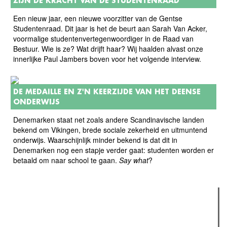
ZIJN DE KRACHT VAN DE STUDENTENRAAD"
Een nieuw jaar, een nieuwe voorzitter van de Gentse
Studentenraad. Dit jaar is het de beurt aan Sarah Van Acker,
voormalige studentenvertegenwoordiger in de Raad van
Bestuur. Wie is ze? Wat drijft haar? Wij haalden alvast onze
innerlijke Paul Jambers boven voor het volgende interview.
DE MEDAILLE EN Z'N KEERZIJDE VAN HET DEENSE
ONDERWIJS
Denemarken staat net zoals andere Scandinavische landen
bekend om Vikingen, brede sociale zekerheid en uitmuntend
onderwijs. Waarschijnlijk minder bekend is dat dit in
Denemarken nog een stapje verder gaat: studenten worden er
betaald om naar school te gaan.
Say what
?
Verder lezen
Meest gelezen
Meest recent
(actieve tabblad)