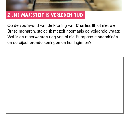
ZIJNE MAJESTEIT IS VERLEDEN TIJD
Op de vooravond van de kroning van
Charles III
tot nieuwe
Britse monarch, stelde ik mezelf nogmaals de volgende vraag:
Wat is de meerwaarde nog van al die Europese monarchieën
en de bijbehorende koningen en koninginnen?
Verder lezen
Meest gelezen
(actieve tabblad)
Meest recent
Recensie: The Odyssey
The Odyssey: Interview met classica professor Sels
Jelle Denturck (Dressed Like Boys): "Als we 'Stonewall
Riots Forever' nu live brengen, voelt dat echt als een
manifest"