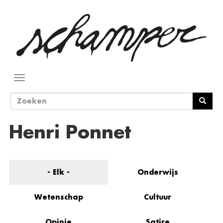
Overslaan
en
naar
de
inhoud
gaan
Navigatie
wisselen
Zoekveld
Zoeken
Henri Ponnet
- Elk -
Onderwijs
Wetenschap
Cultuur
Opinie
Satire