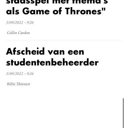
stadsspel met thema's
als Game of Thrones"
5/09/2022 – 9:26
Collin Cardon
Afscheid van een
studentenbeheerder
5/09/2022 – 9:26
Billie Thiessen
Verder lezen
Meest gelezen
(actieve tabblad)
Meest recent
Recensie: The Odyssey