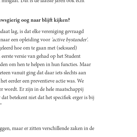
 misgaat. Dat is de laatste jaren ook echt
wsgierig oog naar blijft kijken?
aat lag, is dat elke vereniging gevraagd
 naar een opleiding voor
'active bystander'
.
leerd hoe om te gaan met (seksueel)
eerste versie van gehad op het Student
en om hen te helpen in hun functies. Maar
teen vanuit ging dat daar iets slechts aan
het eerder een preventieve actie was. We
r wordt. Er zijn in de hele maatschappij
 betekent niet dat het specifiek erger is bij
"
ggen, maar er zitten verschillende zaken in de