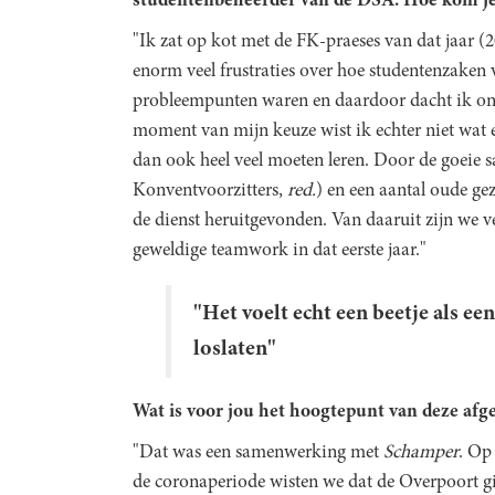
studentenbeheerder van de DSA. Hoe kom je t
"Ik zat op kot met de FK-praeses van dat jaar (2
enorm veel frustraties over hoe studentenzaken 
probleempunten waren en daardoor dacht ik ong
moment van mijn keuze wist ik echter niet wat er
dan ook heel veel moeten leren. Door de goei
Konventvoorzitters,
red.
) en een aantal oude g
de dienst heruitgevonden. Van daaruit zijn we 
geweldige teamwork in dat eerste jaar."
"Het voelt echt een beetje als ee
loslaten"
Wat is voor jou het hoogtepunt van deze afge
"Dat was een samenwerking met
Schamper
. Op
de coronaperiode wisten we dat de Overpoort gi