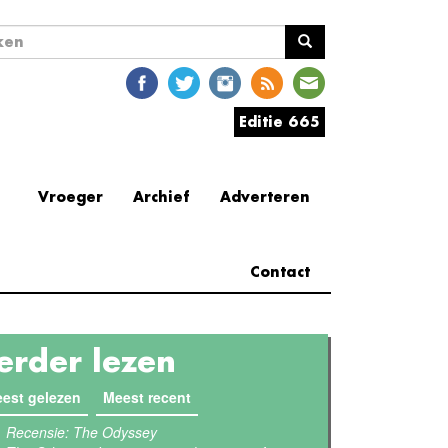
ekveld
en
Editie 665
Vroeger
Archief
Adverteren
Contact
erder lezen
est gelezen
(actieve tabblad)
Meest recent
Recensie: The Odyssey