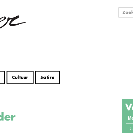
Zo
Zoek
Cultuur
Satire
V
der
Me