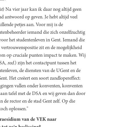
ht
) Na vier jaar kan ik daar nog altijd geen
nd antwoord op geven. Je hebt altijd veel
illende petjes aan. Voor mij is de
ntenbeheerder iemand die zich onzelfzuchtig
 voor het studentenleven in Gent. Iemand die
 vertrouwenspositie zit en de mogelijkheid
 om op cruciale punten impact te maken. Wij
DSA,
red.
) zijn het contactpunt tussen het
ntenleven, de diensten van de UGent en de
ent. Het creëert een soort zandlopereffect:
igingen vallen onder konventen, konventen
n aan tafel met de DSA en wij geven dan door
de rector en de stad Gent zelf. Op die
och oplossen."
 praesidium van de VEK naar