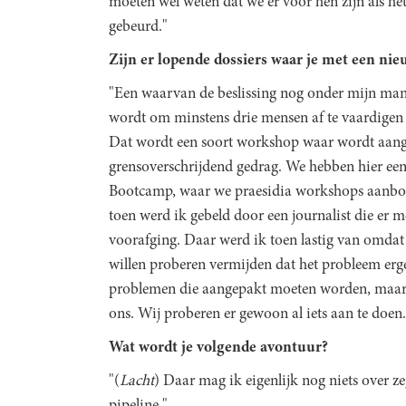
moeten wel weten dat we er voor hen zijn als het
gebeurd."
Zijn er lopende dossiers waar je met een nieu
"Een waarvan de beslissing nog onder mijn mand
wordt om minstens drie mensen af te vaardigen
Dat wordt een soort workshop waar wordt aange
grensoverschrijdend gedrag. We hebben hier een 
Bootcamp, waar we praesidia workshops aanbod
toen werd ik gebeld door een journalist die er me
voorafging. Daar werd ik toen lastig van omdat 
willen proberen vermijden dat het probleem erge
problemen die aangepakt moeten worden, maar dat
ons. Wij proberen er gewoon al iets aan te doen.
Wat wordt je volgende avontuur?
"(
Lacht
) Daar mag ik eigenlijk nog niets over ze
pipeline."