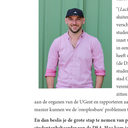
"(
Lac
sluite
versch
stude
inzet
in een
heeft
(de 
stude
stad G
veren
zitte
aan de organen van de UGent en rapporteren aan 
manier kunnen we de 'onoplosbare' problemen t
En dan beslis je de grote stap te nemen van